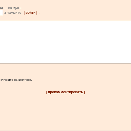
ии — введите
и нажмите
| войти |
.
 кликните на картинке.
| прокомментировать |