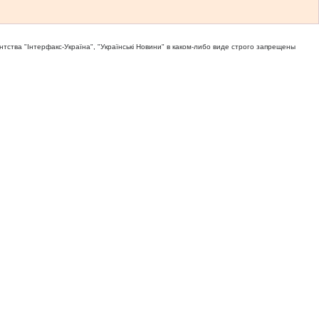
тва "Iнтерфакс-Україна", "Українськi Новини" в каком-либо виде строго запрещены