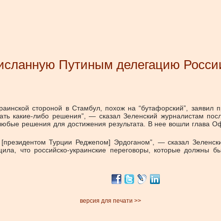
рисланную Путиным делегацию Росси
раинской стороной в Стамбул, похож на “бутафорский”, заявил п
ать какие-либо решения”, — сказал Зеленский журналистам посл
любые решения для достижения результата. В нее вошли глава Оф
[президентом Турции Реджепом] Эрдоганом”, — сказал Зеленски
а, что российско-украинские переговоры, которые должны бы
версия для печати >>