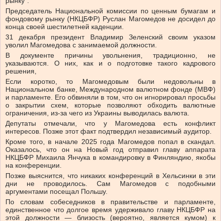
рынку”.
Председатель Национальной комиссии по ценным бумагам и
фондовому рынку (НКЦБФР) Руслан Магомедов не досидел до
конца своей шестилетней каденции.
31 декабря президент Владимир Зеленский своим
указом
уволил Магомедова с занимаемой должности.
В документе причины увольнения, традиционно, не
указываются. О них, как и о подготовке такого кадрового
решения,
Если коротко, то Магомедовым были недовольны в
Национальном банке, Международном валютном фонде (МВФ)
и парламенте. Его обвиняли в том, что он игнорировал просьбы
о закрытии схем, которые позволяют обходить валютные
ограничения, из-за чего из Украины выводилась валюта.
Депутаты
отмечали
, что у Магомедова есть конфликт
интересов. Позже этот факт
подтвердил
независимый аудитор.
Кроме того, в начале 2025 года Магомедов попал в скандал.
Оказалось
, что он на Новый год отправил главу аппарата
НКЦБФР Михаила Янчука в командировку в Финляндию, якобы
на конференции.
Позже выяснится, что никаких конференций в Хельсинки в эти
дни не проводилось. Сам Магомедов с подобными
аргументами посещал Польшу.
По словам собеседников в правительстве и парламенте,
единственное что долгое время удерживало главу НКЦБФР на
этой должности — близость (вероятно, является кумом) к