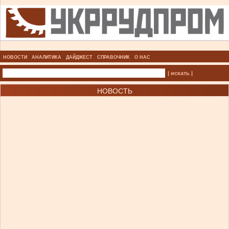
НОВОСТИ
АНАЛИТИКА
ДАЙДЖЕСТ
СПРАВОЧНИК
О НАС
| искать |
НОВОСТЬ