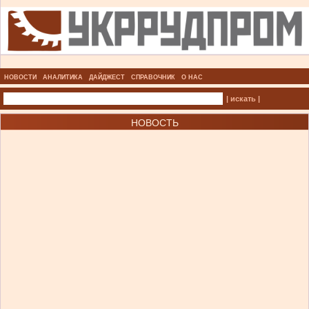
НОВОСТИ
АНАЛИТИКА
ДАЙДЖЕСТ
СПРАВОЧНИК
О НАС
| искать |
НОВОСТЬ