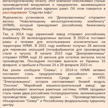
металлургическому гиганту. Этот комбинат обеспечивал сталью
производителей вооружения и предприятия, занимающиеся
разработкой российских ядерных ракет. Об этом говорится в
расследовании
“Слідство.Інфо”.
Журналисты установили, что “Днепровагонмаш” отправлял
вагоны “Новолипецкому металлургическому комбинату”
(НЛМК), который принадлежит российскому бизнесмену
Владимиру Лисину.
Так, в 2014 году украинский завод отправил российскому
комбинату 30 железнодорожных вагонов. В 2020-м поставил
рамы и тележки для использования исключительно на
территории НЛМК. В 2021 году комбинат получил 28 вагонов
для перевозки окатышей (полуфабрикатов для производства
стали и чугуна). В начале 2022 года “Днепровагонмаш”
отправил НЛМК ещё 16 вагонов для остатков металла после
производства. Последние поставки выехали из Украины 15
февраля, а прибыли в Россию 24 и 28 февраля 2022-го.
Как ранее сообщали “Схемы”, с 2014-го НЛМК активно
поставлял сталь предприятиям российского военно-
промышленного комплекса. Среди них — НПО
“Электромашина”, которое изготавливает боевой модуль
“Охотник”, “Марийский машиностроительный завод”, где
разрабатывают зенитные ракетные системы. НЛМК продавал
сталь также двум российским госпредприятиям, занимающимся
производством ядерного оружия — “Производственному
объединению “Север”” и Российскому федеральному ядерному
центру.