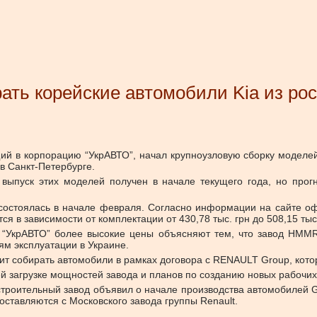
ать корейские автомобили Kia из р
ий в корпорацию “УкрАВТО”, начал крупноузловую сборку моделе
в Санкт-Петербурге.
 выпуск этих моделей получен в начале текущего года, но прог
 состоялась в начале февраля. Согласно информации на сайте о
я в зависимости от комплектации от 430,78 тыс. грн до 508,15 тыс. 
 “УкрАВТО” более высокие цены объясняют тем, что завод HMMR
ям эксплуатации в Украине.
жит собирать автомобили в рамках договора с RENAULT Group, кото
 загрузке мощностей завода и планов по созданию новых рабочих
роительный завод объявил о начале производства автомобилей Grou
поставляются с Московского завода группы Renault.