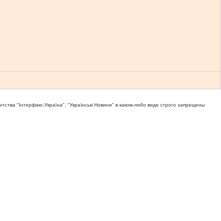
тва "Iнтерфакс-Україна", "Українськi Новини" в каком-либо виде строго запрещены