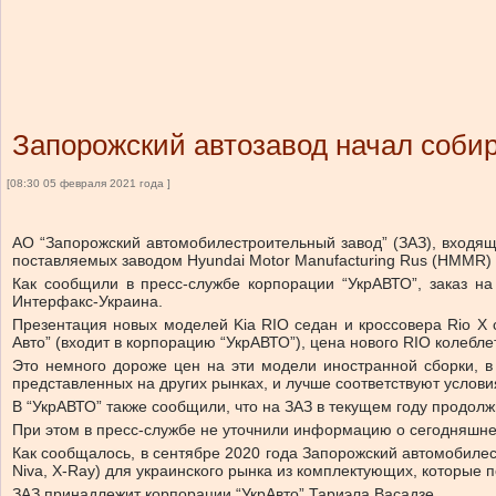
Запорожский автозавод начал собир
[08:30 05 февраля 2021 года ]
АО “Запорожский автомобилестроительный завод” (ЗАЗ), входящ
поставляемых заводом Hyundai Motor Manufacturing Rus (HMMR) 
Как сообщили в пресс-службе корпорации “УкрАВТО”, заказ на
Интерфакс-Украина.
Презентация новых моделей Kia RIO седан и кроссовера Rio Х
Авто” (входит в корпорацию “УкрАВТО”), цена нового RIO колеблетс
Это немного дороже цен на эти модели иностранной сборки, в
представленных на других рынках, и лучше соответствуют услови
В “УкрАВТО” также сообщили, что на ЗАЗ в текущем году продол
При этом в пресс-службе не уточнили информацию о сегодняшней
Как сообщалось, в сентябре 2020 года Запорожский автомобилест
Niva, X-Ray) для украинского рынка из комплектующих, которые 
ЗАЗ принадлежит корпорации “УкрАвто” Тариэла Васадзе.