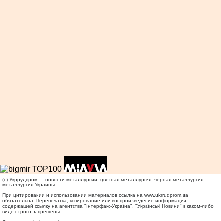
(c) Укррудпром — новости металлургии: цветная металлургия, черная металлургия,
металлургия Украины
При цитировании и использовании материалов ссылка на
www.ukrrudprom.ua
обязательна. Перепечатка, копирование или воспроизведение информации,
содержащей ссылку на агентства "Iнтерфакс-Україна", "Українськi Новини" в каком-либо
виде строго запрещены