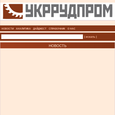
НОВОСТИ
АНАЛИТИКА
ДАЙДЖЕСТ
СПРАВОЧНИК
О НАС
| искать |
НОВОСТЬ