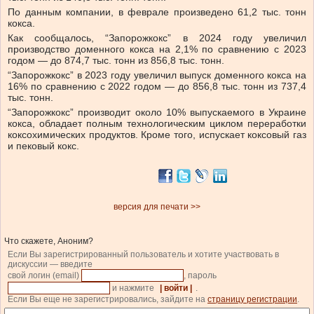
По данным компании, в феврале произведено 61,2 тыс. тонн
кокса.
Как сообщалось, “Запорожкокс” в 2024 году увеличил
производство доменного кокса на 2,1% по сравнению с 2023
годом — до 874,7 тыс. тонн из 856,8 тыс. тонн.
“Запорожкокс” в 2023 году увеличил выпуск доменного кокса на
16% по сравнению с 2022 годом — до 856,8 тыс. тонн из 737,4
тыс. тонн.
“Запорожкокс” производит около 10% выпускаемого в Украине
кокса, обладает полным технологическим циклом переработки
коксохимических продуктов. Кроме того, испускает коксовый газ
и пековый кокс.
версия для печати >>
Что скажете, Аноним?
Если Вы зарегистрированный пользователь и хотите участвовать в
дискуссии — введите
свой логин (email)
, пароль
и нажмите
| войти |
.
Если Вы еще не зарегистрировались, зайдите на
страницу регистрации
.