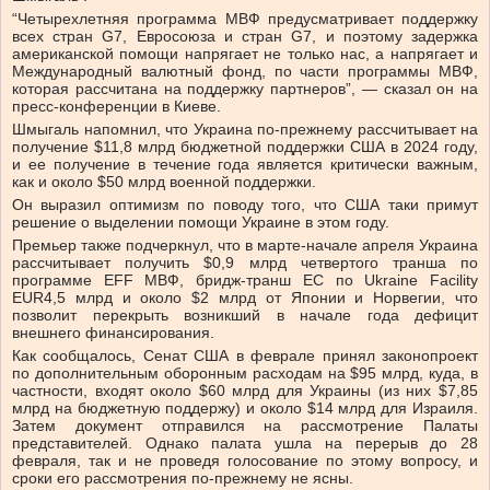
“Четырехлетняя программа МВФ предусматривает поддержку
всех стран G7, Евросоюза и стран G7, и поэтому задержка
американской помощи напрягает не только нас, а напрягает и
Международный валютный фонд, по части программы МВФ,
которая рассчитана на поддержку партнеров”, — сказал он на
пресс-конференции в Киеве.
Шмыгаль напомнил, что Украина по-прежнему рассчитывает на
получение $11,8 млрд бюджетной поддержки США в 2024 году,
и ее получение в течение года является критически важным,
как и около $50 млрд военной поддержки.
Он выразил оптимизм по поводу того, что США таки примут
решение о выделении помощи Украине в этом году.
Премьер также подчеркнул, что в марте-начале апреля Украина
рассчитывает получить $0,9 млрд четвертого транша по
программе EFF МВФ, бридж-транш ЕС по Ukraine Facility
EUR4,5 млрд и около $2 млрд от Японии и Норвегии, что
позволит перекрыть возникший в начале года дефицит
внешнего финансирования.
Как сообщалось, Сенат США в феврале принял законопроект
по дополнительным оборонным расходам на $95 млрд, куда, в
частности, входят около $60 млрд для Украины (из них $7,85
млрд на бюджетную поддержу) и около $14 млрд для Израиля.
Затем документ отправился на рассмотрение Палаты
представителей. Однако палата ушла на перерыв до 28
февраля, так и не проведя голосование по этому вопросу, и
сроки его рассмотрения по-прежнему не ясны.