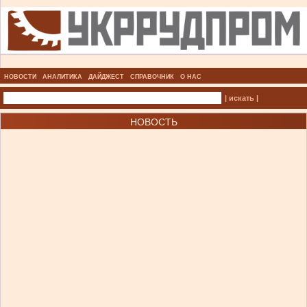
НОВОСТИ
АНАЛИТИКА
ДАЙДЖЕСТ
СПРАВОЧНИК
О НАС
| искать |
НОВОСТЬ