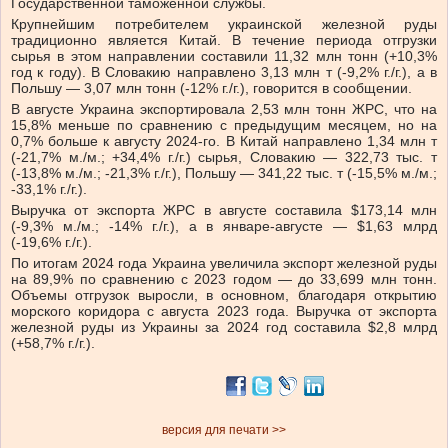
Государственной таможенной службы.
Крупнейшим потребителем украинской железной руды
традиционно является Китай. В течение периода отгрузки
сырья в этом направлении составили 11,32 млн тонн (+10,3%
год к году). В Словакию направлено 3,13 млн т (-9,2% г./г.), а в
Польшу — 3,07 млн тонн (-12% г./г.), говорится в сообщении.
В августе Украина экспортировала 2,53 млн тонн ЖРС, что на
15,8% меньше по сравнению с предыдущим месяцем, но на
0,7% больше к августу 2024-го. В Китай направлено 1,34 млн т
(-21,7% м./м.; +34,4% г./г.) сырья, Словакию — 322,73 тыс. т
(-13,8% м./м.; -21,3% г./г.), Польшу — 341,22 тыс. т (-15,5% м./м.;
-33,1% г./г.).
Выручка от экспорта ЖРС в августе составила $173,14 млн
(-9,3% м./м.; -14% г./г.), а в январе-августе — $1,63 млрд
(-19,6% г./г.).
По итогам 2024 года Украина увеличила экспорт железной руды
на 89,9% по сравнению с 2023 годом — до 33,699 млн тонн.
Объемы отгрузок выросли, в основном, благодаря открытию
морского коридора с августа 2023 года. Выручка от экспорта
железной руды из Украины за 2024 год составила $2,8 млрд
(+58,7% г./г.).
версия для печати >>