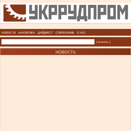
НОВОСТИ
АНАЛИТИКА
ДАЙДЖЕСТ
СПРАВОЧНИК
О НАС
| искать |
НОВОСТЬ