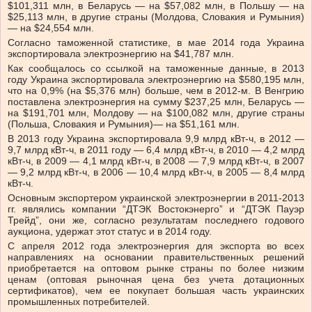
$101,311 млн, в Беларусь — на $57,082 млн, в Польшу — на
$25,113 млн, в другие страны (Молдова, Словакия и Румыния)
— на $24,554 млн.
Согласно таможенной статистике, в мае 2014 года Украина
экспортировала электроэнергию на $41,787 млн.
Как сообщалось со ссылкой на таможенные данные, в 2013
году Украина экспортировала электроэнергию на $580,195 млн,
что на 0,9% (на $5,376 млн) больше, чем в 2012-м. В Венгрию
поставлена электроэнергия на сумму $237,25 млн, Беларусь —
на $191,701 млн, Молдову — на $100,082 млн, другие страны
(Польша, Словакия и Румыния)— на $51,161 млн.
В 2013 году Украина экспортировала 9,9 млрд кВт-ч, в 2012 —
9,7 млрд кВт-ч, в 2011 году — 6,4 млрд кВт-ч, в 2010 — 4,2 млрд
кВт-ч, в 2009 — 4,1 млрд кВт-ч, в 2008 — 7,9 млрд кВт-ч, в 2007
— 9,2 млрд кВт-ч, в 2006 — 10,4 млрд кВт-ч, в 2005 — 8,4 млрд
кВт-ч.
Основным экспортером украинской электроэнергии в 2011-2013
гг. являлись компании “ДТЭК Востокэнерго” и “ДТЭК Пауэр
Трейд”, они же, согласно результатам последнего годового
аукциона, удержат этот статус и в 2014 году.
С апреля 2012 года электроэнергия для экспорта во всех
направлениях на основании правительственных решений
приобретается на оптовом рынке страны по более низким
ценам (оптовая рыночная цена без учета дотационных
сертификатов), чем ее покупает большая часть украинских
промышленных потребителей.