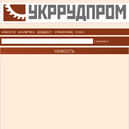
НОВОСТИ
АНАЛИТИКА
ДАЙДЖЕСТ
СПРАВОЧНИК
О НАС
| искать |
НОВОСТЬ