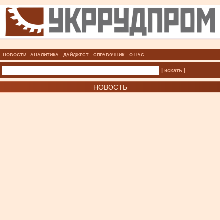
НОВОСТИ
АНАЛИТИКА
ДАЙДЖЕСТ
СПРАВОЧНИК
О НАС
| искать |
НОВОСТЬ