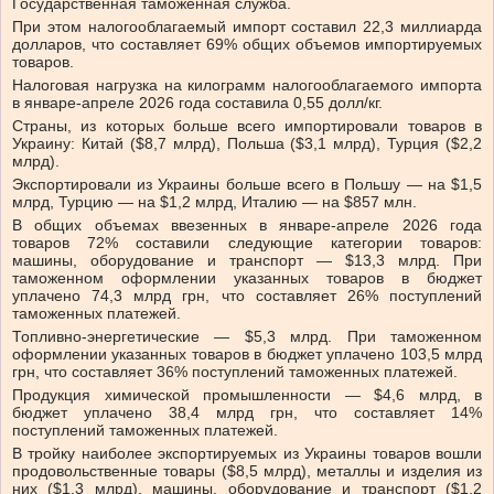
Государственная таможенная служба.
При этом налогооблагаемый импорт составил 22,3 миллиарда
долларов, что составляет 69% общих объемов импортируемых
товаров.
Налоговая нагрузка на килограмм налогооблагаемого импорта
в январе-апреле 2026 года составила 0,55 долл/кг.
Страны, из которых больше всего импортировали товаров в
Украину: Китай ($8,7 млрд), Польша ($3,1 млрд), Турция ($2,2
млрд).
Экспортировали из Украины больше всего в Польшу — на $1,5
млрд, Турцию — на $1,2 млрд, Италию — на $857 млн.
В общих объемах ввезенных в январе-апреле 2026 года
товаров 72% составили следующие категории товаров:
машины, оборудование и транспорт — $13,3 млрд. При
таможенном оформлении указанных товаров в бюджет
уплачено 74,3 млрд грн, что составляет 26% поступлений
таможенных платежей.
Топливно-энергетические — $5,3 млрд. При таможенном
оформлении указанных товаров в бюджет уплачено 103,5 млрд
грн, что составляет 36% поступлений таможенных платежей.
Продукция химической промышленности — $4,6 млрд, в
бюджет уплачено 38,4 млрд грн, что составляет 14%
поступлений таможенных платежей.
В тройку наиболее экспортируемых из Украины товаров вошли
продовольственные товары ($8,5 млрд), металлы и изделия из
них ($1,3 млрд), машины, оборудование и транспорт ($1,2