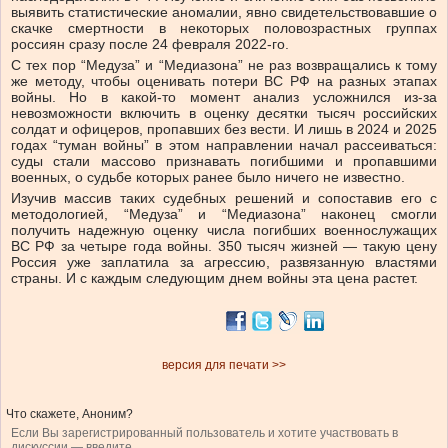
выявить статистические аномалии, явно свидетельствовавшие о
скачке смертности в некоторых половозрастных группах
россиян сразу после 24 февраля 2022-го.
С тех пор “Медуза” и “Медиазона” не раз возвращались к тому
же методу, чтобы оценивать потери ВС РФ на разных этапах
войны. Но в какой-то момент анализ усложнился из-за
невозможности включить в оценку десятки тысяч российских
солдат и офицеров, пропавших без вести. И лишь в 2024 и 2025
годах “туман войны” в этом направлении начал рассеиваться:
суды стали массово признавать погибшими и пропавшими
военных, о судьбе которых ранее было ничего не известно.
Изучив массив таких судебных решений и сопоставив его с
методологией, “Медуза” и “Медиазона” наконец смогли
получить надежную оценку числа погибших военнослужащих
ВС РФ за четыре года войны. 350 тысяч жизней — такую цену
Россия уже заплатила за агрессию, развязанную властями
страны. И с каждым следующим днем войны эта цена растет.
версия для печати >>
Что скажете, Аноним?
Если Вы зарегистрированный пользователь и хотите участвовать в
дискуссии — введите