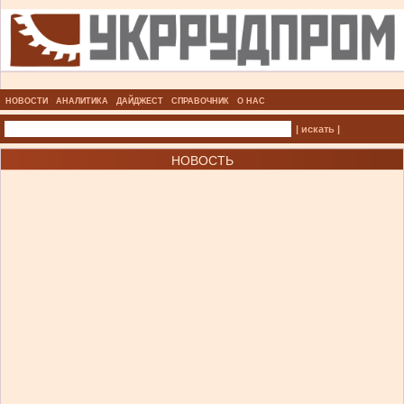
НОВОСТИ
АНАЛИТИКА
ДАЙДЖЕСТ
СПРАВОЧНИК
О НАС
| искать |
НОВОСТЬ