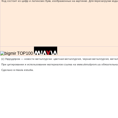
Код состоит из цифр и латинских букв, изображенных на картинке. Для перезагрузки кода
(c) Укррудпром — новости металлургии: цветная металлургия, черная металлургия, мета
При цитировании и использовании материалов ссылка на
www.ukrrudprom.ua
обязательна.
Сделано в miavia estudia.