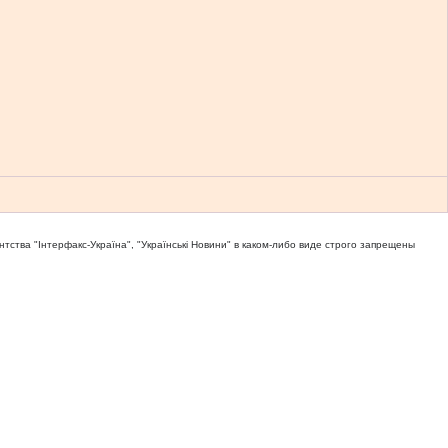
тва "Iнтерфакс-Україна", "Українськi Новини" в каком-либо виде строго запрещены