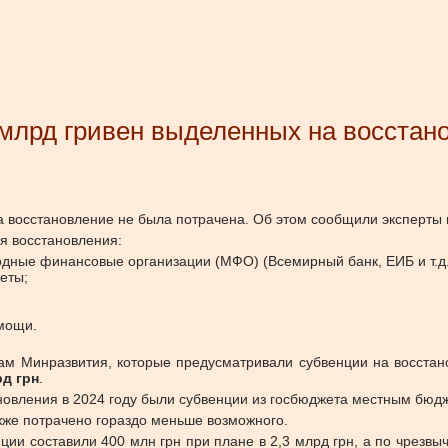
7 млрд гривен выделенных на восстан
а восстановление не была потрачена.
Об этом сообщили
эксперты 
я восстановления:
дные финансовые организации (МФО) (Всемирный банк, ЕИБ и т.д.
еты;
мощи.
ам Минразвития, которые предусматривали субвенции на восста
д грн
.
вления в 2024 году были субвенции из госбюджета местным бюд
же потрачено гораздо меньше возможного.
ии составили 400 млн грн при плане в 2,3 млрд грн, а по чрезв