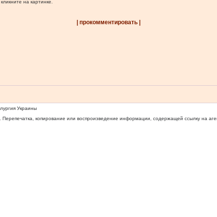
 кликните на картинке.
| прокомментировать |
ллургия Украины
 Перепечатка, копирование или воспроизведение информации, содержащей ссылку на агентс