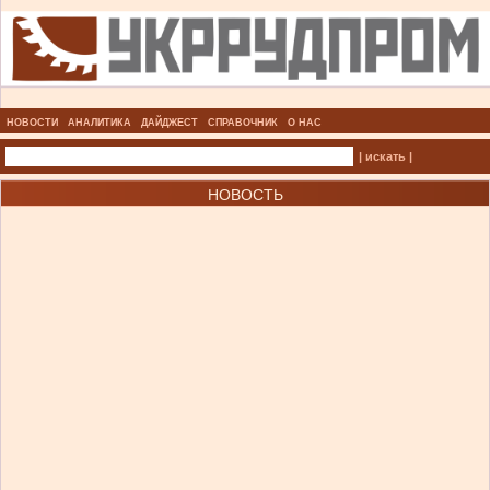
НОВОСТИ
АНАЛИТИКА
ДАЙДЖЕСТ
СПРАВОЧНИК
О НАС
| искать |
НОВОСТЬ