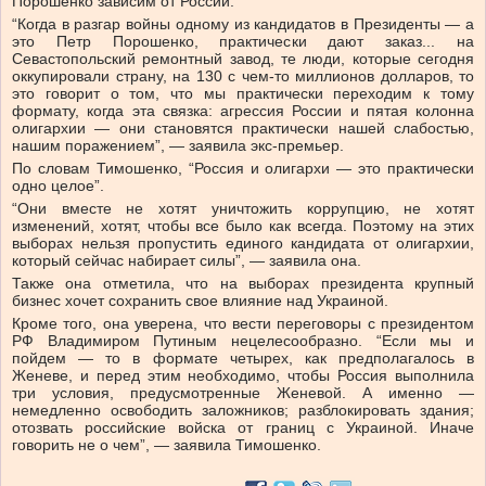
Порошенко зависим от России.
“Когда в разгар войны одному из кандидатов в Президенты — а
это Петр Порошенко, практически дают заказ... на
Севастопольский ремонтный завод, те люди, которые сегодня
оккупировали страну, на 130 с чем-то миллионов долларов, то
это говорит о том, что мы практически переходим к тому
формату, когда эта связка: агрессия России и пятая колонна
олигархии — они становятся практически нашей слабостью,
нашим поражением”, — заявила экс-премьер.
По словам Тимошенко, “Россия и олигархи — это практически
одно целое”.
“Они вместе не хотят уничтожить коррупцию, не хотят
изменений, хотят, чтобы все было как всегда. Поэтому на этих
выборах нельзя пропустить единого кандидата от олигархии,
который сейчас набирает силы”, — заявила она.
Также она отметила, что на выборах президента крупный
бизнес хочет сохранить свое влияние над Украиной.
Кроме того, она уверена, что вести переговоры с президентом
РФ Владимиром Путиным нецелесообразно. “Если мы и
пойдем — то в формате четырех, как предполагалось в
Женеве, и перед этим необходимо, чтобы Россия выполнила
три условия, предусмотренные Женевой. А именно —
немедленно освободить заложников; разблокировать здания;
отозвать российские войска от границ с Украиной. Иначе
говорить не о чем”, — заявила Тимошенко.