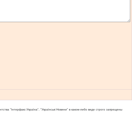
тва "Iнтерфакс-Україна", "Українськi Новини" в каком-либо виде строго запрещены