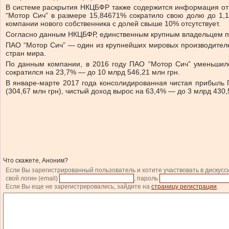
В системе раскрытия НКЦБФР также содержится информация от 
“Мотор Сич” в размере 15,84671% сократило свою долю до 1,
компании нового собственника с долей свыше 10% отсутствует.
Согласно данным НКЦБФР, единственным крупным владельцем пак
ПАО “Мотор Сич” — один из крупнейших мировых производителе
стран мира.
По данным компании, в 2016 году ПАО “Мотор Сич” уменьшил
сократился на 23,7% — до 10 млрд 546,21 млн грн.
В январе-марте 2017 года консолидированная чистая прибыль 
(304,67 млн грн), чистый доход вырос на 63,4% — до 3 млрд 430,
Что скажете, Аноним?
Если Вы зарегистрированный пользователь и хотите участвовать в дискусс
свой логин (email)
, пароль
Если Вы еще не зарегистрировались, зайдите на
страницу регистрации
.