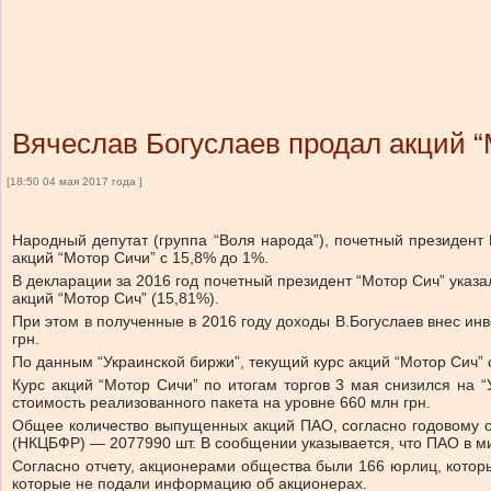
Вячеслав Богуслаев продал акций “
[18:50 04 мая 2017 года ]
Народный депутат (группа “Воля народа”), почетный президен
акций “Мотор Сичи” с 15,8% до 1%.
В декларации за 2016 год почетный президент “Мотор Сич” указа
акций “Мотор Сич” (15,81%).
При этом в полученные в 2016 году доходы В.Богуслаев внес и
грн.
По данным “Украинской биржи”, текущий курс акций “Мотор Сич” со
Курс акций “Мотор Сичи” по итогам торгов 3 мая снизился на 
стоимость реализованного пакета на уровне 660 млн грн.
Общее количество выпущенных акций ПАО, согласно годовому о
(НКЦБФР) — 2077990 шт. В сообщении указывается, что ПАО в ми
Согласно отчету, акционерами общества были 166 юрлиц, котор
которые не подали информацию об акционерах.