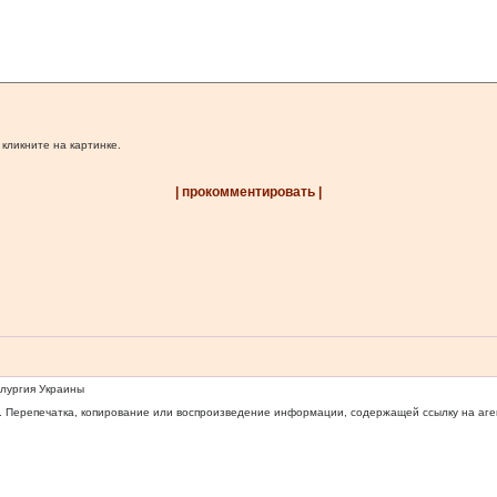
 кликните на картинке.
| прокомментировать |
ллургия Украины
 Перепечатка, копирование или воспроизведение информации, содержащей ссылку на агентс