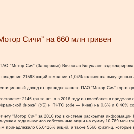
Мотор Сичи” на 660 млн гривен
т ПАО “Мотор Сич” (Запорожье) Вячеслав Богуслаев задеклариров
л владение 21598 акций компании (1,04% количества выпущенных а
нвестиционный доход от принадлежащего ПАО “Мотор Сич” торговц
ставляет 2146 грн за шт., а в 2016 году он колебался в пределах о
“Украинской бирже” (УБ) и ПФТС (обе — Киев) на 0,6% и 0,46% со
тчету “Мотор Сич” за 2016 год в системе раскрытия информаци
нувшем году выкупило собственные акции на сумму 10,789 млн грн
ым принадлежало 85,0416% акций, а также 5568 физлиц, которые 