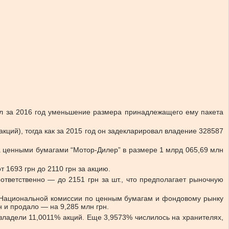
ал за 2016 год уменьшение размера принадлежащего ему пакета
кций), тогда как за 2015 год он задекларировал владение 328587
а ценными бумагами “Мотор-Дилер” в размере 1 млрд 065,69 млн
т 1693 грн до 2110 грн за акцию.
ответственно — до 2151 грн за шт., что предполагает рыночную
и Национальной комиссии по ценным бумагам и фондовому рынку
 и продало — на 9,285 млн грн.
владели 11,0011% акций. Еще 3,9573% числилось на хранителях,