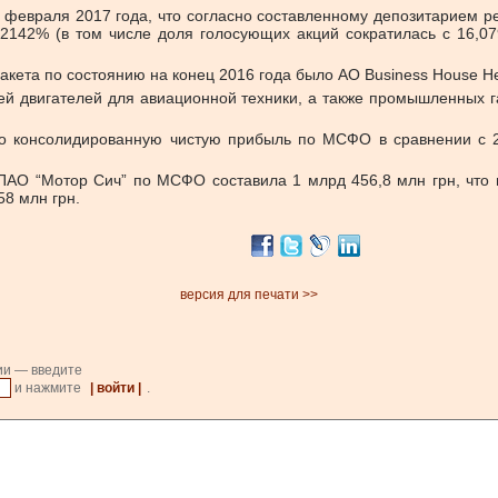
февраля 2017 года, что согласно составленному депозитарием ре
12142% (в том числе доля голосующих акций сократилась с 16,0
ета по состоянию на конец 2016 года было АО Business House He
й двигателей для авиационной техники, а также промышленных га
о консолидированную чистую прибыль по МСФО в сравнении с 2
ПАО “Мотор Сич” по МСФО составила 1 млрд 456,8 млн грн, что в
58 млн грн.
версия для печати >>
ии — введите
и нажмите
| войти |
.