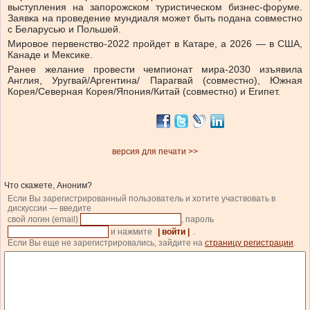
выступления на запорожском туристическом бизнес-форуме.
Заявка на проведение мундиаля может быть подана совместно
с Беларусью и Польшей.
Мировое первенство-2022 пройдет в Катаре, а 2026 — в США,
Канаде и Мексике.
Ранее желание провести чемпионат мира-2030 изъявила
Англия, Уругвай/Аргентина/ Парагвай (совместно), Южная
Корея/Северная Корея/Япония/Китай (совместно) и Египет.
версия для печати >>
Что скажете, Аноним?
Если Вы зарегистрированный пользователь и хотите участвовать в
дискуссии — введите
свой логин (email)
, пароль
и нажмите
| войти |
.
Если Вы еще не зарегистрировались, зайдите на
страницу регистрации
.