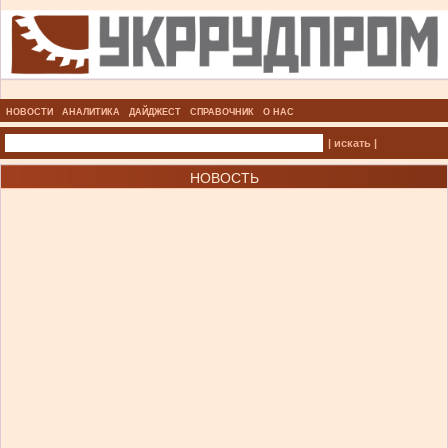
НОВОСТИ
АНАЛИТИКА
ДАЙДЖЕСТ
СПРАВОЧНИК
О НАС
| искать |
НОВОСТЬ