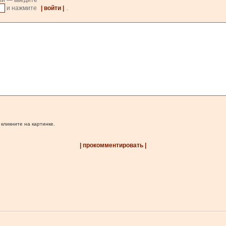
ии — введите
и нажмите
| войти |
.
 кликните на картинке.
| прокомментировать |