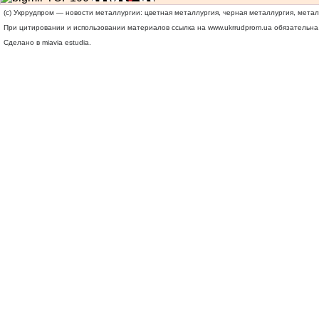
(c) Укррудпром — новости металлургии: цветная металлургия, черная металлургия, мета
При цитировании и использовании материалов ссылка на
www.ukrrudprom.ua
обязательна.
Сделано в miavia estudia.