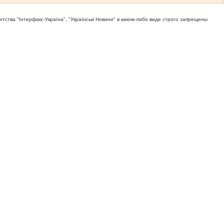
тва "Iнтерфакс-Україна", "Українськi Новини" в каком-либо виде строго запрещены