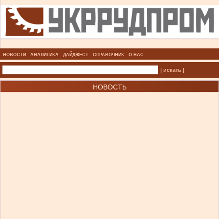
НОВОСТИ
АНАЛИТИКА
ДАЙДЖЕСТ
СПРАВОЧНИК
О НАС
| искать |
НОВОСТЬ