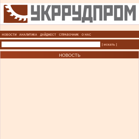
НОВОСТИ
АНАЛИТИКА
ДАЙДЖЕСТ
СПРАВОЧНИК
О НАС
| искать |
НОВОСТЬ