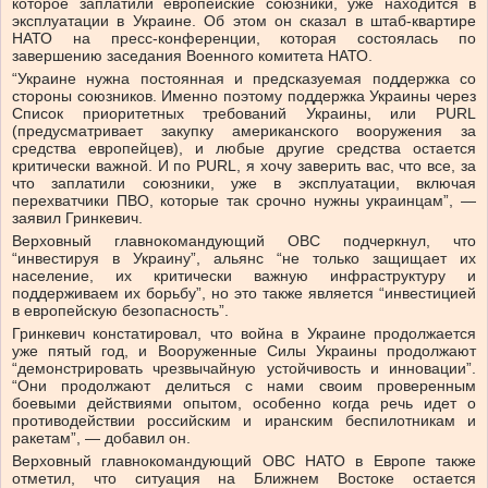
которое заплатили европейские союзники, уже находится в
эксплуатации в Украине. Об этом он сказал в штаб-квартире
НАТО на пресс-конференции, которая состоялась по
завершению заседания Военного комитета НАТО.
“Украине нужна постоянная и предсказуемая поддержка со
стороны союзников. Именно поэтому поддержка Украины через
Список приоритетных требований Украины, или PURL
(предусматривает закупку американского вооружения за
средства европейцев), и любые другие средства остается
критически важной. И по PURL, я хочу заверить вас, что все, за
что заплатили союзники, уже в эксплуатации, включая
перехватчики ПВО, которые так срочно нужны украинцам”, —
заявил Гринкевич.
Верховный главнокомандующий ОВС подчеркнул, что
“инвестируя в Украину”, альянс “не только защищает их
население, их критически важную инфраструктуру и
поддерживаем их борьбу”, но это также является “инвестицией
в европейскую безопасность”.
Гринкевич констатировал, что война в Украине продолжается
уже пятый год, и Вооруженные Силы Украины продолжают
“демонстрировать чрезвычайную устойчивость и инновации”.
“Они продолжают делиться с нами своим проверенным
боевыми действиями опытом, особенно когда речь идет о
противодействии российским и иранским беспилотникам и
ракетам”, — добавил он.
Верховный главнокомандующий ОВС НАТО в Европе также
отметил, что ситуация на Ближнем Востоке остается