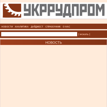
НОВОСТИ
АНАЛИТИКА
ДАЙДЖЕСТ
СПРАВОЧНИК
О НАС
| искать |
НОВОСТЬ