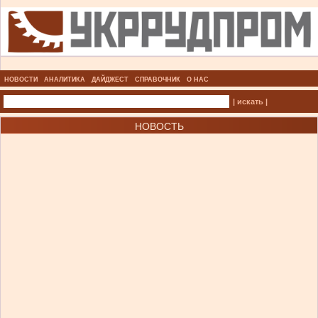
НОВОСТИ
АНАЛИТИКА
ДАЙДЖЕСТ
СПРАВОЧНИК
О НАС
| искать |
НОВОСТЬ