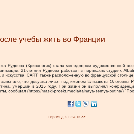
после учебы жить во Франции
та Руднова (Кривоногих) стала менеджером художественной ассо
изации. 21-летняя Руднова работает в парижских студиях Albatr
 и искусства ICART, также расположенную во французской столице
выяснило, что девушка живет под именем Елизаветы Олеговны Руд
утина, умерший в 2015 году. При жизни он выполнял конфиденци
 сообщал (https://maski-proekt.media/tainaya-semya-putina/) “Про
версия для печати >>