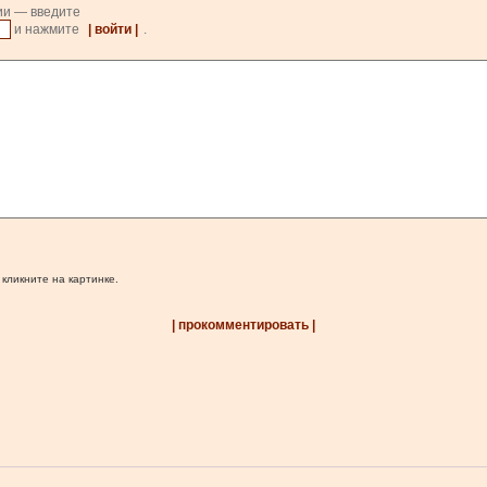
ии — введите
и нажмите
| войти |
.
 кликните на картинке.
| прокомментировать |