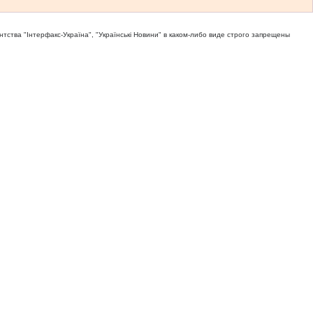
тва "Iнтерфакс-Україна", "Українськi Новини" в каком-либо виде строго запрещены