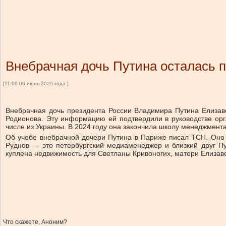
Внебрачная дочь Путина осталась 
[11:00 06 июня 2025 года ]
Внебрачная дочь президента России Владимира Путина Елизаве
Родионова. Эту информацию ей подтвердили в руководстве орган
числе из Украины. В 2024 году она закончила школу менеджмента
Об учебе внебрачной дочери Путина в Париже писал ТСН. Оно 
Руднов — это петербургский медиаменеджер и близкий друг П
куплена недвижимость для Светланы Кривоногих, матери Елизаветы,
Что скажете, Аноним?