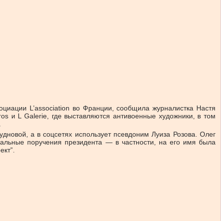
циации L’association во Франции, сообщила журналистка Настя
os и L Galerie, где выставляются антивоенные художники, в том
.
новой, а в соцсетях использует псевдоним Луиза Розова. Олег
альные поручения президента — в частности, на его имя была
ект”.