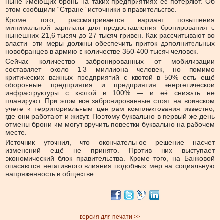
ныне имеющих бронь на таких предприятиях её потеряют. Об
этом сообщили “Стране” источники в правительстве.
Кроме того, рассматривается вариант повышения
минимальной зарплаты для предоставления бронирования с
нынешних 21,6 тысяч до 27 тысяч гривен. Как рассчитывают во
власти, эти меры должны обеспечить приток дополнительных
новобранцев в армию в количестве 350-400 тысяч человек.
Сейчас количество забронированных от мобилизации
составляет около 1,3 миллиона человек, но помимо
критических важных предприятий с квотой в 50% есть ещё
оборонные предприятия и предприятия энергетической
инфраструктуры с квотой в 100% — и её снижать не
планируют. При этом все забронированные стоят на воинском
учете и территориальным центрам комплектования известно,
где они работают и живут. Поэтому буквально в первый же день
отмены брони им могут вручить повестки буквально на рабочем
месте.
Источник уточнил, что окончательное решение насчет
изменений ещё не принято. Против них выступает
экономический блок правительства. Кроме того, на Банковой
опасаются негативного влияния подобных мер на социальную
напряженность в обществе.
версия для печати >>