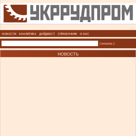
НОВОСТИ
АНАЛИТИКА
ДАЙДЖЕСТ
СПРАВОЧНИК
О НАС
| искать |
НОВОСТЬ