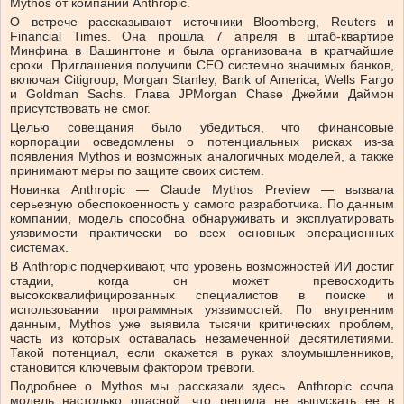
Mythos от компании Anthropic.
О встрече рассказывают источники Bloomberg, Reuters и
Financial Times. Она прошла 7 апреля в штаб-квартире
Минфина в Вашингтоне и была организована в кратчайшие
сроки. Приглашения получили CEO системно значимых банков,
включая Citigroup, Morgan Stanley, Bank of America, Wells Fargo
и Goldman Sachs. Глава JPMorgan Chase Джейми Даймон
присутствовать не смог.
Целью совещания было убедиться, что финансовые
корпорации осведомлены о потенциальных рисках из-за
появления Mythos и возможных аналогичных моделей, а также
принимают меры по защите своих систем.
Новинка Anthropic — Claude Mythos Preview — вызвала
серьезную обеспокоенность у самого разработчика. По данным
компании, модель способна обнаруживать и эксплуатировать
уязвимости практически во всех основных операционных
системах.
В Anthropic подчеркивают, что уровень возможностей ИИ достиг
стадии, когда он может превосходить
высококвалифицированных специалистов в поиске и
использовании программных уязвимостей. По внутренним
данным, Mythos уже выявила тысячи критических проблем,
часть из которых оставалась незамеченной десятилетиями.
Такой потенциал, если окажется в руках злоумышленников,
становится ключевым фактором тревоги.
Подробнее о Mythos мы рассказали здесь. Anthropic сочла
модель настолько опасной, что решила не выпускать ее в