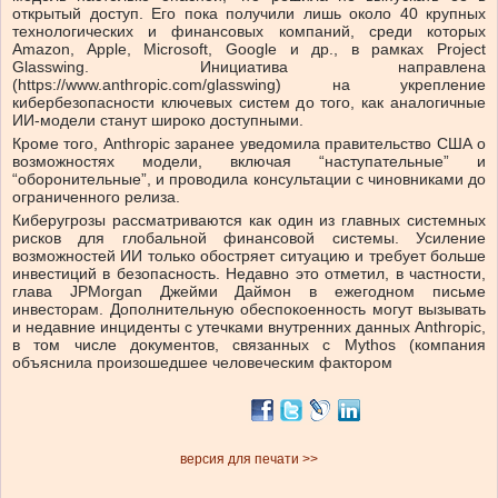
открытый доступ. Его пока получили лишь около 40 крупных
технологических и финансовых компаний, среди которых
Amazon, Apple, Microsoft, Google и др., в рамках Project
Glasswing. Инициатива направлена
(https://www.anthropic.com/glasswing) на укрепление
кибербезопасности ключевых систем до того, как аналогичные
ИИ-модели станут широко доступными.
Кроме того, Anthropic заранее уведомила правительство США о
возможностях модели, включая “наступательные” и
“оборонительные”, и проводила консультации с чиновниками до
ограниченного релиза.
Киберугрозы рассматриваются как один из главных системных
рисков для глобальной финансовой системы. Усиление
возможностей ИИ только обостряет ситуацию и требует больше
инвестиций в безопасность. Недавно это отметил, в частности,
глава JPMorgan Джейми Даймон в ежегодном письме
инвесторам. Дополнительную обеспокоенность могут вызывать
и недавние инциденты с утечками внутренних данных Anthropic,
в том числе документов, связанных с Mythos (компания
объяснила произошедшее человеческим фактором
версия для печати >>