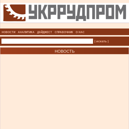
НОВОСТИ
АНАЛИТИКА
ДАЙДЖЕСТ
СПРАВОЧНИК
О НАС
| искать |
НОВОСТЬ