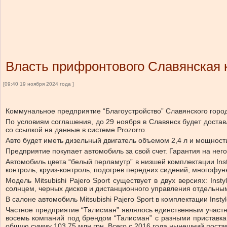
Власть прифронтового Славянская 
[09:40 19 ноября 2024 года ]
Коммунальное предприятие “Благоустройство” Славянского городс
По условиям соглашения, до 29 ноября в Славянск будет доставл
со ссылкой на данные в системе Prozorro.
Авто будет иметь дизельный двигатель объемом 2,4 л и мощность
Предприятие покупает автомобиль за свой счет. Гарантия на него 
Автомобиль цвета “белый перламутр” в низшей комплектации Inst
контроль, круиз-контроль, подогрев передних сидений, многоф
Модель Mitsubishi Pajero Sport существует в двух версиях: In
солнцем, черных дисков и дистанционного управления отдельн
В салоне автомобиль Mitsubishi Pajero Sport в комплектации Instyl
Частное предприятие “Талисман” являлось единственным участн
восемь компаний под брендом “Талисман” с разными приставкам
общую сумму 103,75 млн грн. Всего с 2016 года нынешний поста