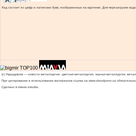
Код состоит из цифр и латинских букв, изображенных на картинке. Для перезагрузки кода
(c) Укррудпром — новости металлургии: цветная металлургия, черная металлургия, мета
При цитировании и использовании материалов ссылка на
www.ukrrudprom.ua
обязательна.
Сделано в miavia estudia.