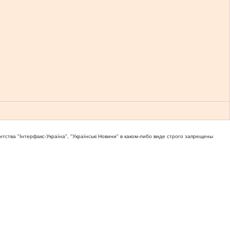
тва "Iнтерфакс-Україна", "Українськi Новини" в каком-либо виде строго запрещены