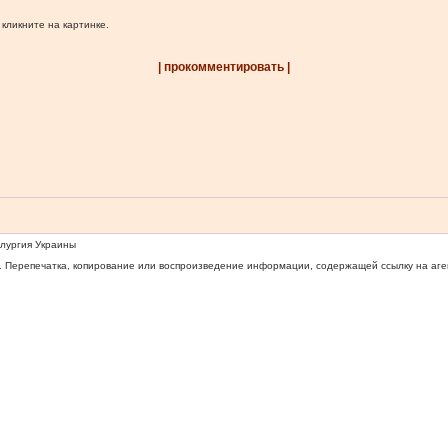
 кликните на картинке.
| прокомментировать |
ллургия Украины
 Перепечатка, копирование или воспроизведение информации, содержащей ссылку на агентс