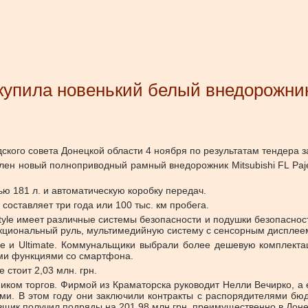
купила новенький белый внедорожник
кого совета Донецкой области 4 ноября по результатам тендера за
ен новый полноприводный рамный внедорожник Mitsubishi FL Pajer
ю 181 л. и автоматическую коробку передач.
составляет три года или 100 тыс. км пробега.
yle имеет различные системы безопасности и подушки безопасност
ункциональный руль, мультимедийную систему с сенсорным диспле
style и Ultimate. Коммунальщики выбрали более дешевую комплек
ыми функциями со смартфона.
e стоит 2,03 млн. грн.
иком торгов. Фирмой из Краматорска руководит Нелли Вечирко, а
и. В этом году они заключили контракты с распорядителями бюд
вщик получил подряды на 201,98 млн грн, преимущественно в Доне