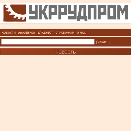
НОВОСТИ
АНАЛИТИКА
ДАЙДЖЕСТ
СПРАВОЧНИК
О НАС
| искать |
НОВОСТЬ