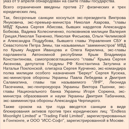
указ от 9 апреля обнародован на сайте главы государства.
Всего ограничения введены против 27 физических и трех
юридических лиц.
Так, бессрочные санкции коснуться экс-президента Виктрова
Януковича, экс-премьер-министра Николая Азарова, “главы
МВД” Крыма Сергея Абисова, бывших нардепов Александра
Бобкова, Вадима Колесниченко, полковников милиции Валерия
Грицая,Николая Ткаченко, Николая Фиськова, Ольги Чилимовой
и Александра Поддубова, бывшего главы Управления СБУ в
Севастополе Петра Зимы, так называемых “замминистров” МВД
по Крыму Андрея Иванцова и Олега Кирилина, экс-главы
парламента Автономной республики Крым Владимира
Константинова, самопровозглашенного “главы” Крыма Сергея
Аксенова, депутатов Госдумы РФ Константина Затулина и
Натальи Поклонской, олигарха Сергея Курченко, экс-командира
полка милиции особого назначения “Беркут” Сергея Кусюка,
экс-министров обороны Украины Павла Лебедева и Дмитрия
Саламатина, главы так называемого “ЛНР”, Леонида
Пасечника, экс-генпрокурора Украины Виктора Пшонки, экс-
главы Национального банка Украины Игоря Соркина, экс-
министра образования и науки Украины Дмитрия Табачника,
экс-замминистра обороны Александра Черпицкого.
Также сроком на три года вводятся санкции в виде
блокирования активов против трех юридических лиц: “Endless
Moonlight Limited” и “Trading Field Limited”, зарегистрированных
в Гонгконге, и ООО “ИСС-Софт”, зарегистрированной в Москве.