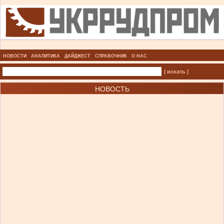
НОВОСТИ
АНАЛИТИКА
ДАЙДЖЕСТ
СПРАВОЧНИК
О НАС
| искать |
НОВОСТЬ