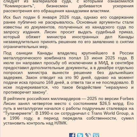
следует из материалов суда, с которыми ознакомился
“Коммерсантъ”, бизнесмен добивается ускорения
рассмотрения его обращения канадскими властями.
Иск был подан 6 января 2026 года, однако его содержание
ранее публично не раскрывалось. Основные аргументы стали
известны из документов, полученных из канадского суда по
запросу издания. Лисин просит выдать судебный приказ,
который обяжет министра иностранных дел Канады
незамедлительно принять решение по его заявлению о снятии
ограничительных мер.
Под санкции Канады владелец крупнейшего в России
металлургического комбината попал 13 июня 2025 года. В
июле он направил просьбу об исключении в МИД, в сентябре
предоставил дополнительные документы, а в декабре отдельно
попросил министра вынести решение без дальнейших
задержек. Закон отводит на это 90 дней, однако на момент
подачи иска прошло 168 дней, а ответа так и не последовало. В
иске подчеркивается, что такое бездействие “неразумно и
противоречит закону”.
В рейтинге российских миллиардеров — 2025 по версии Forbes
Лисин занял четвертое место с состоянием $26,5 млрд. Его
путь в металлургии начался с работы подручным сталевара на
“Тулачермете”. В 1990-х он сотрудничал с Trans World Group, а
в 1996 году, в период передела собственности, сумел
установить контроль над НЛМК.