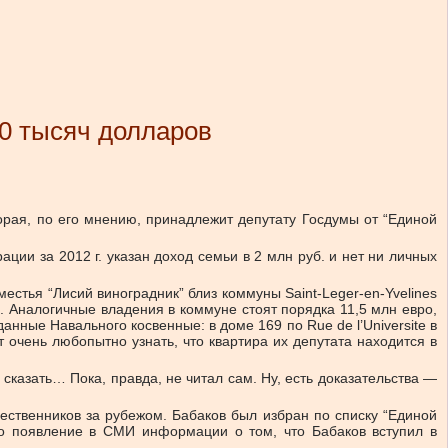
60 тысяч долларов
орая, по его мнению, принадлежит депутату Госдумы от “Единой
ции за 2012 г. указан доход семьи в 2 млн руб. и нет ни личных
естья “Лисий виноградник” близ коммуны Saint-Leger-en-Yvelines
 Аналогичные владения в коммуне стоят порядка 11,5 млн евро,
нные Навального косвенные: в доме 169 по Rue de l’Universitе в
 очень любопытно узнать, что квартира их депутата находится в
сказать… Пока, правда, не читал сам. Ну, есть доказательства —
ственников за рубежом. Бабаков был избран по списку “Единой
ало появление в СМИ информации о том, что Бабаков вступил в