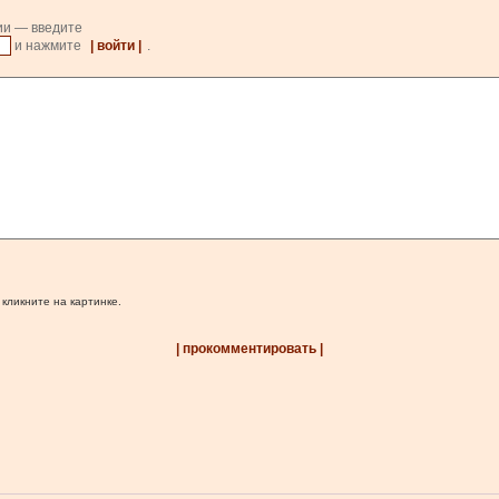
ии — введите
и нажмите
| войти |
.
 кликните на картинке.
| прокомментировать |