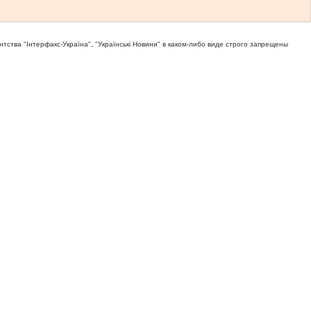
тва "Iнтерфакс-Україна", "Українськi Новини" в каком-либо виде строго запрещены