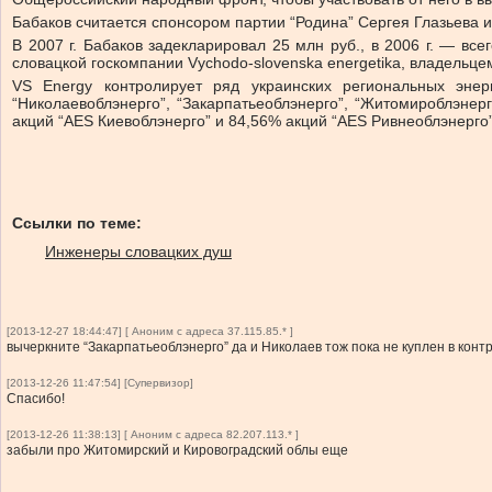
Бабаков считается спонсором партии “Родина” Сергея Глазьева и 
В 2007 г. Бабаков задекларировал 25 млн руб., в 2006 г. — вс
словацкой госкомпании Vуchodo-slovenska energetika, владельце
VS Energy контролирует ряд украинских региональных энерго
“Николаевоблэнерго”, “Закарпатьеоблэнерго”, “Житомироблэнер
акций “AES Киевоблэнерго” и 84,56% акций “AES Ривнеоблэнерго”
Ссылки по теме:
Инженеры словацких душ
[2013-12-27 18:44:47] [ Аноним с адреса 37.115.85.* ]
вычеркните “Закарпатьеоблэнерго” да и Николаев тож пока не куплен в кон
[2013-12-26 11:47:54] [Супервизор]
Спасибо!
[2013-12-26 11:38:13] [ Аноним с адреса 82.207.113.* ]
забыли про Житомирский и Кировоградский облы еще