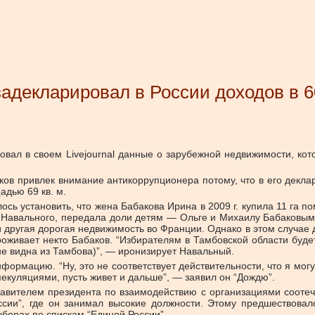
задекларировал в России доходов в 
вал в своем Livejournal данные о зарубежной недвижимости, кот
в привлек внимание антикоррупционера потому, что в его деклара
дью 69 кв. м.
установить, что жена Бабакова Ирина в 2009 г. купила 11 га пом
м Навального, передала доли детям — Ольге и Михаилу Бабаковым.
 другая дорогая недвижимость во Франции. Однако в этом случае да
роживает некто Бабаков. “Избирателям в Тамбовской области будет
не видна из Тамбова)”, — иронизирует Навальный.
рмацию. “Ну, это не соответствует действительности, что я могу 
пекуляциями, пусть живет и дальше”, — заявил он “Дождю”.
авителем президента по взаимодействию с организациями соотече
России”, где он занимал высокие должности. Этому предшествов
ыборах по спискам “Единой России”.