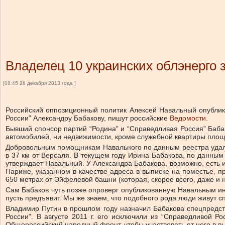
Владелец 10 украинских облэнерго 
[08:45 26 декабря 2013 года ]
Российский оппозиционный политик Алексей Навальный опублико
России” Александру Бабакову, пишут российские
Ведомости
.
Бывший спонсор партий “Родина” и “Справедливая Россия” Бабако
автомобилей, ни недвижимости, кроме служебной квартиры площа
Добровольным помощникам Навального по данным реестра удалось 
в 37 км от Версаля. В текущем году Ирина Бабакова, по данны
утверждает Навальный. У Александра Бабакова, возможно, есть и
Париже, указанном в качестве адреса в выписке на поместье, п
650 метрах от Эйфелевой башни (которая, скорее всего, даже и 
Сам Бабаков чуть позже опроверг опубликованную Навальным инфо
пусть предъявит. Мы же знаем, что подобного рода люди живут с
Владимир Путин в прошлом году назначил Бабакова спецпредст
России”. В августе 2011 г. его исключили из “Справедливой 
Общероссийский народный фронт, чтобы участвовать от него в в