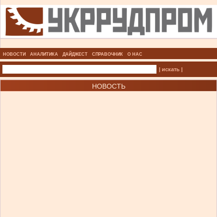
НОВОСТИ
АНАЛИТИКА
ДАЙДЖЕСТ
СПРАВОЧНИК
О НАС
| искать |
НОВОСТЬ