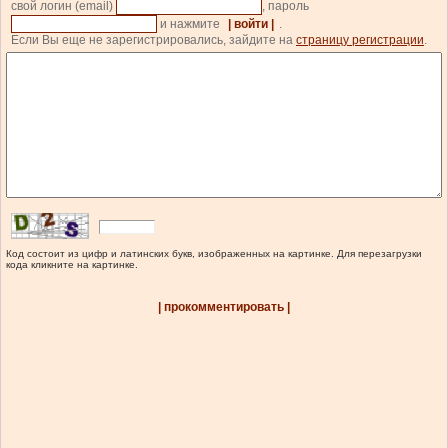
свой логин (email)
, пароль
и нажмите
| войти |
.
Если Вы еще не зарегистрировались, зайдите на
страницу регистрации
.
Код состоит из цифр и латинских букв, изображенных на картинке. Для перезагрузки
кода кликните на картинке.
| прокомментировать |