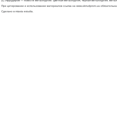
(c) Укррудпром — новости металлургии: цветная металлургия, черная металлургия, мета
При цитировании и использовании материалов ссылка на
www.ukrrudprom.ua
обязательна.
Сделано в miavia estudia.