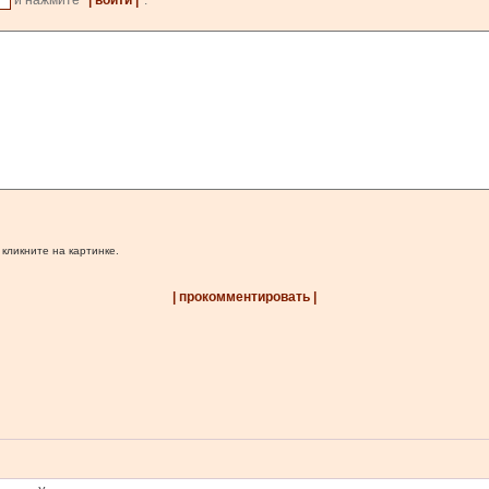
и нажмите
| войти |
.
 кликните на картинке.
| прокомментировать |