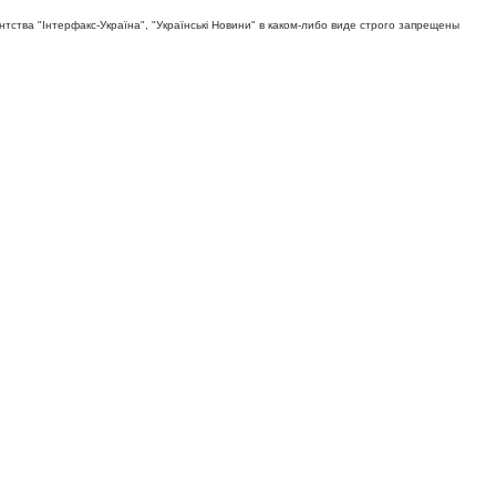
тва "Iнтерфакс-Україна", "Українськi Новини" в каком-либо виде строго запрещены