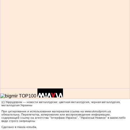
(c) Укррудпром — новости металлургии: цветная металлургия, черная металлургия,
металлургия Украины
При цитировании и использовании материалов ссылка на
www.ukrrudprom.ua
обязательна. Перепечатка, копирование или воспроизведение информации,
содержащей ссылку на агентства "Iнтерфакс-Україна", "Українськi Новини" в каком-либо
виде строго запрещены
Сделано в miavia estudia.