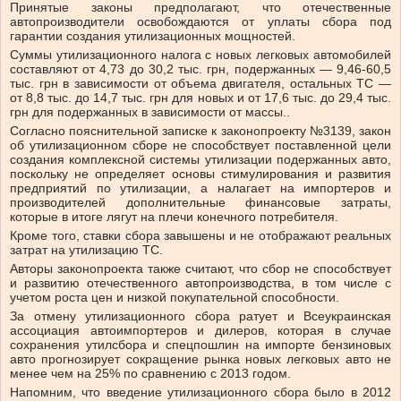
Принятые законы предполагают, что отечественные
автопроизводители освобождаются от уплаты сбора под
гарантии создания утилизационных мощностей.
Суммы утилизационного налога с новых легковых автомобилей
составляют от 4,73 до 30,2 тыс. грн, подержанных — 9,46-60,5
тыс. грн в зависимости от объема двигателя, остальных ТС —
от 8,8 тыс. до 14,7 тыс. грн для новых и от 17,6 тыс. до 29,4 тыс.
грн для подержанных в зависимости от массы..
Согласно пояснительной записке к законопроекту №3139, закон
об утилизационном сборе не способствует поставленной цели
создания комплексной системы утилизации подержанных авто,
поскольку не определяет основы стимулирования и развития
предприятий по утилизации, а налагает на импортеров и
производителей дополнительные финансовые затраты,
которые в итоге лягут на плечи конечного потребителя.
Кроме того, ставки сбора завышены и не отображают реальных
затрат на утилизацию ТС.
Авторы законопроекта также считают, что сбор не способствует
и развитию отечественного автопроизводства, в том числе с
учетом роста цен и низкой покупательной способности.
За отмену утилизационного сбора ратует и Всеукраинская
ассоциация автоимпортеров и дилеров, которая в случае
сохранения утилсбора и спецпошлин на импорте бензиновых
авто прогнозирует сокращение рынка новых легковых авто не
менее чем на 25% по сравнению с 2013 годом.
Напомним, что введение утилизационного сбора было в 2012