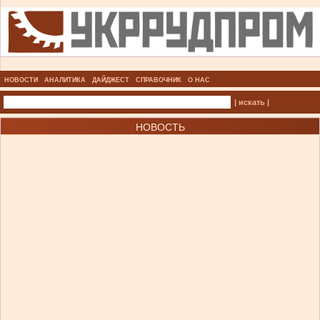
НОВОСТИ
АНАЛИТИКА
ДАЙДЖЕСТ
СПРАВОЧНИК
О НАС
| искать |
НОВОСТЬ