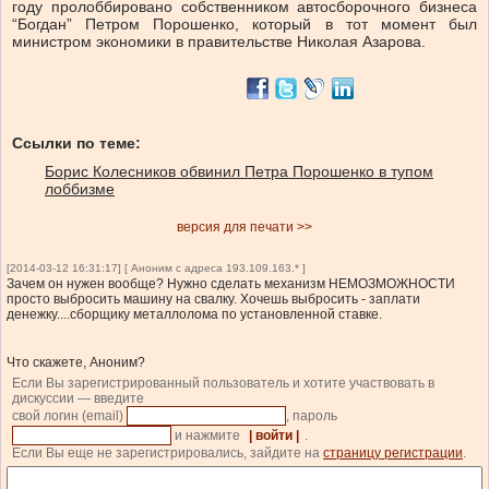
году пролоббировано собственником автосборочного бизнеса
“Богдан” Петром Порошенко, который в тот момент был
министром экономики в правительстве Николая Азарова.
Ссылки по теме:
Борис Колесников обвинил Петра Порошенко в тупом
лоббизме
версия для печати >>
[2014-03-12 16:31:17] [ Аноним с адреса 193.109.163.* ]
Зачем он нужен вообще? Нужно сделать механизм НЕМОЗМОЖНОСТИ
просто выбросить машину на свалку. Хочешь выбросить - заплати
денежку....сборщику металлолома по установленной ставке.
Что скажете, Аноним?
Если Вы зарегистрированный пользователь и хотите участвовать в
дискуссии — введите
свой логин (email)
, пароль
и нажмите
| войти |
.
Если Вы еще не зарегистрировались, зайдите на
страницу регистрации
.