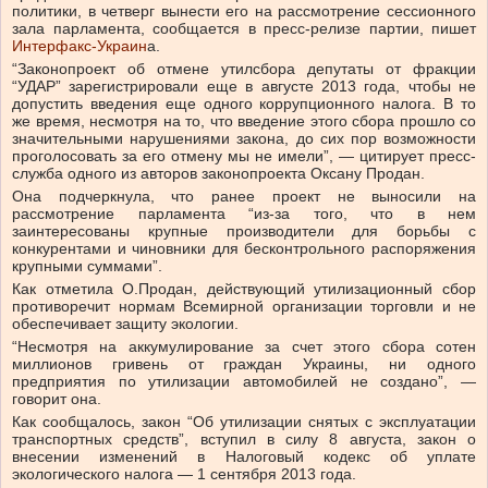
политики, в четверг вынести его на рассмотрение сессионного
зала парламента, сообщается в пресс-релизе партии, пишет
Интерфакс-Украин
а.
“Законопроект об отмене утилсбора депутаты от фракции
“УДАР” зарегистрировали еще в августе 2013 года, чтобы не
допустить введения еще одного коррупционного налога. В то
же время, несмотря на то, что введение этого сбора прошло со
значительными нарушениями закона, до сих пор возможности
проголосовать за его отмену мы не имели”, — цитирует пресс-
служба одного из авторов законопроекта Оксану Продан.
Она подчеркнула, что ранее проект не выносили на
рассмотрение парламента “из-за того, что в нем
заинтересованы крупные производители для борьбы с
конкурентами и чиновники для бесконтрольного распоряжения
крупными суммами”.
Как отметила О.Продан, действующий утилизационный сбор
противоречит нормам Всемирной организации торговли и не
обеспечивает защиту экологии.
“Несмотря на аккумулирование за счет этого сбора сотен
миллионов гривень от граждан Украины, ни одного
предприятия по утилизации автомобилей не создано”, —
говорит она.
Как сообщалось, закон “Об утилизации снятых с эксплуатации
транспортных средств”, вступил в силу 8 августа, закон о
внесении изменений в Налоговый кодекс об уплате
экологического налога — 1 сентября 2013 года.