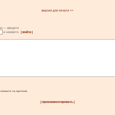
версия для печати >>
ии — введите
и нажмите
| войти |
.
 кликните на картинке.
| прокомментировать |