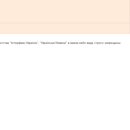
тва "Iнтерфакс-Україна", "Українськi Новини" в каком-либо виде строго запрещены