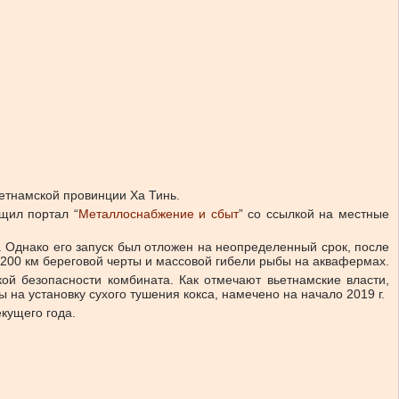
ьетнамской провинции Ха Тинь.
щил портал “
Металлоснабжение и сбыт
” со ссылкой на местные
. Однако его запуск был отложен на неопределенный срок, после
ее 200 км береговой черты и массовой гибели рыбы на аквафермах.
й безопасности комбината. Как отмечают вьетнамские власти,
а установку сухого тушения кокса, намечено на начало 2019 г.
кущего года.