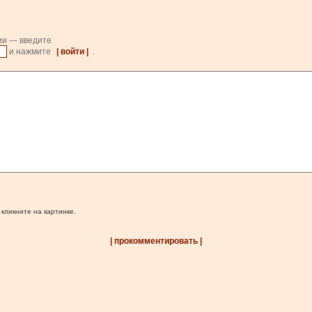
ии — введите
и нажмите
| войти |
.
 кликните на картинке.
| прокомментировать |