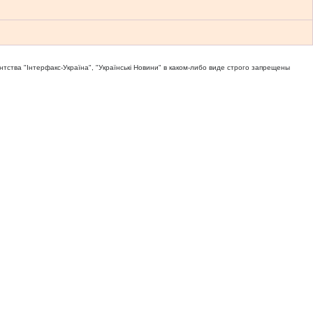
тва "Iнтерфакс-Україна", "Українськi Новини" в каком-либо виде строго запрещены