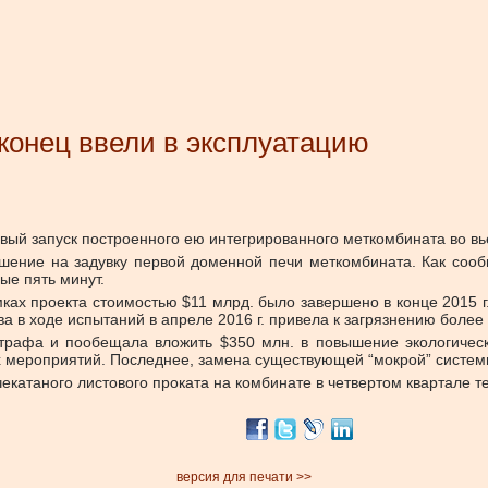
конец ввели в эксплуатацию
овый запуск построенного ею интегрированного меткомбината во в
ение на задувку первой доменной печи меткомбината. Как сооб
е пять минут.
ках проекта стоимостью $11 млрд. было завершено в конце 2015 г
тва в ходе испытаний в апреле 2016 г. привела к загрязнению бол
трафа и пообещала вложить $350 млн. в повышение экологическо
ероприятий. Последнее, замена существующей “мокрой” системы н
катаного листового проката на комбинате в четвертом квартале те
версия для печати >>