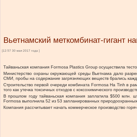
Вьетнамский меткомбинат-гигант на
[12:57 30 мая 2017 года ]
Тайваньская компания Formosa Plastics Group осуществила тест
Министерство охраны окружающей среды Вьетнама дало разреш
СМИ, пробы на содержание загрязняющих веществ брались кажды
Строительство первой очереди комбината Formosa Ha Tinh в рам
того как утечка токсичных отходов с коксохимического производс
В прошлом году тайваньская компания заплатила $500 млн. ш
Formosa выполнила 52 из 53 запланированных природоохранных м
Компания рассчитывает начать коммерческое производство горяче