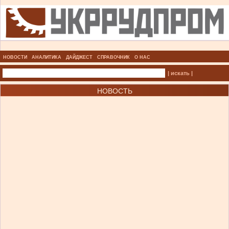
НОВОСТИ
АНАЛИТИКА
ДАЙДЖЕСТ
СПРАВОЧНИК
О НАС
| искать |
НОВОСТЬ