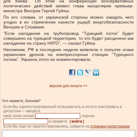
для Киева”. Об этом на конференции консервативных
политических действий заявил глава канцелярии премьер-
министра Венгрии Гергей Гуйяш.
По его словам, от украинской стороны можно ожидать чего
угодно в их стремлении нанести ущерб энергобезопасности
Венгрии и Словакии.
“Если нападение на трубопровод “Турецкий поток” будет
совершено на турецкой территории, то это будет расценено как
нападение на страну НАТО”, — сказал Гуйяш
Напомним, РФ в последние недели заявляла о попытке атаки
украинских дронов на компрессорные станции “Турецкого
потока”. Украина этого не комментировала.
версия для печати >>
Что скажете, Аноним?
Если Вы зарегистрированный пользователь и хотите участвовать в
дискуссии — введите
свой логин (email)
, пароль
и нажмите
| войти |
.
Если Вы еще не зарегистрировались, зайдите на
страницу регистрации
.