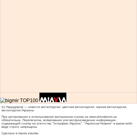
(c) Укррудпром — новости металлургии: цветная металлургия, черная металлургия,
металлургия Украины
При цитировании и использовании материалов ссылка на
www.ukrrudprom.ua
обязательна. Перепечатка, копирование или воспроизведение информации,
содержащей ссылку на агентства "Iнтерфакс-Україна", "Українськi Новини" в каком-либо
виде строго запрещены
Сделано в miavia estudia.