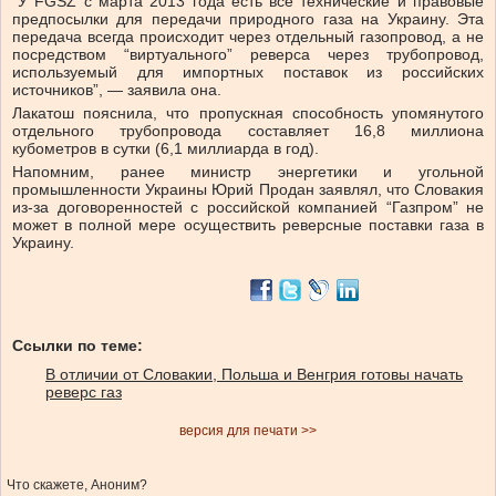
“У FGSZ с марта 2013 года есть все технические и правовые
предпосылки для передачи природного газа на Украину. Эта
передача всегда происходит через отдельный газопровод, а не
посредством “виртуального” реверса через трубопровод,
используемый для импортных поставок из российских
источников”, — заявила она.
Лакатош пояснила, что пропускная способность упомянутого
отдельного трубопровода составляет 16,8 миллиона
кубометров в сутки (6,1 миллиарда в год).
Напомним, ранее министр энергетики и угольной
промышленности Украины Юрий Продан заявлял, что Словакия
из-за договоренностей с российской компанией “Газпром” не
может в полной мере осуществить реверсные поставки газа в
Украину.
Ссылки по теме:
В отличии от Словакии, Польша и Венгрия готовы начать
реверс газ
версия для печати >>
Что скажете, Аноним?