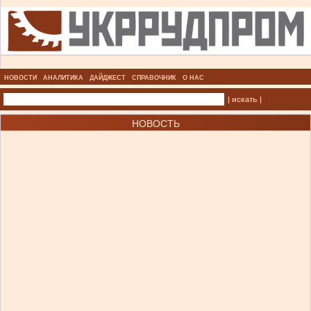
НОВОСТИ
АНАЛИТИКА
ДАЙДЖЕСТ
СПРАВОЧНИК
О НАС
| искать |
НОВОСТЬ