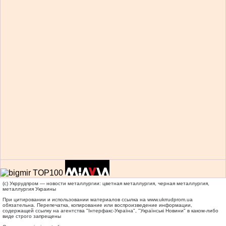
(c) Укррудпром — новости металлургии: цветная металлургия, черная металлургия,
металлургия Украины
При цитировании и использовании материалов ссылка на
www.ukrrudprom.ua
обязательна. Перепечатка, копирование или воспроизведение информации,
содержащей ссылку на агентства "Iнтерфакс-Україна", "Українськi Новини" в каком-либо
виде строго запрещены