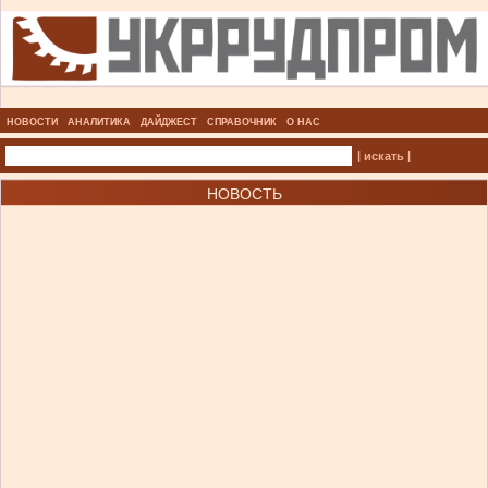
НОВОСТИ
АНАЛИТИКА
ДАЙДЖЕСТ
СПРАВОЧНИК
О НАС
| искать |
НОВОСТЬ