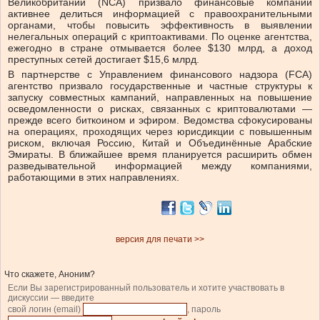
Великобритании (NCA) призвало финансовые компании
активнее делиться информацией с правоохранительными
органами, чтобы повысить эффективность в выявлении
нелегальных операций с криптоактивами. По оценке агентства,
ежегодно в стране отмывается более $130 млрд, а доход
преступных сетей достигает $15,6 млрд.
В партнерстве с Управлением финансового надзора (FCA)
агентство призвало государственные и частные структуры к
запуску совместных кампаний, направленных на повышение
осведомленности о рисках, связанных с криптовалютами —
прежде всего биткоином и эфиром. Ведомства сфокусированы
на операциях, проходящих через юрисдикции с повышенным
риском, включая Россию, Китай и Объединённые Арабские
Эмираты. В ближайшее время планируется расширить обмен
разведывательной информацией между компаниями,
работающими в этих направлениях.
версия для печати >>
Что скажете, Аноним?
Если Вы зарегистрированный пользователь и хотите участвовать в
дискуссии — введите
свой логин (email)
, пароль