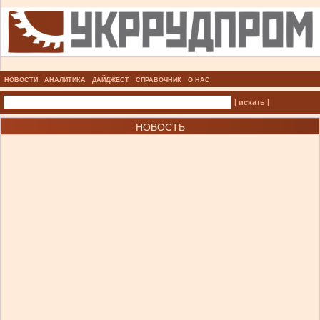
НОВОСТИ
АНАЛИТИКА
ДАЙДЖЕСТ
СПРАВОЧНИК
О НАС
| искать |
НОВОСТЬ