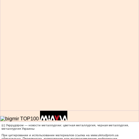
(c) Укррудпром — новости металлургии: цветная металлургия, черная металлургия,
металлургия Украины
При цитировании и использовании материалов ссылка на
www.ukrrudprom.ua
обязательна. Перепечатка, копирование или воспроизведение информации,