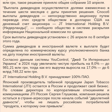
млн грн, такое решение приняло общее собрание 10 апреля.
“Выплата дивидендов осуществляется долями ежемесячно в
течение шести месяцев с даты принятия решения. Способ
выплаты дивидендов — непосредственно акционеру путем
перевода этих средств обществом в долларах США на
денежный счет акционера — JT International Holding B.V.
(Нидерланды)”, — сообщило общество в системе раскрытия
информации Национальной комиссии по ценам.
Срок выплаты дивидендов установлен с 26 апреля по 8 октября
этого года.
Сумма дивидендов в иностранной валюте к выплате будет
определена по коммерческому курсу уполномоченного банка
на дату покупки иностранной валюты.
Согласно данным системы YouControl, “Джей Ти Интернешнл
Украина” в 2024 году увеличило чистую прибыль на 8,0% — до
981,21 млн грн, тогда как его выручка выросла на 17,0% — до 6
млрд 748,22 млн грн.
JT International Holding B.V.
принадлежит 100% ПАО.
Японский производитель табачной продукции Japan Tobacco
International (JTI) остается в России и продолжает свой бизнес.
По словам директора по корпоративным отношениям и
коммуникациям JTI Россия Сергея Глушкова, компания решила
остаться в стране-агрессоре после начала событий “двухлетней
давности”, чтобы не лишать российских потребителей
“продукта, к которому они привыкли”.