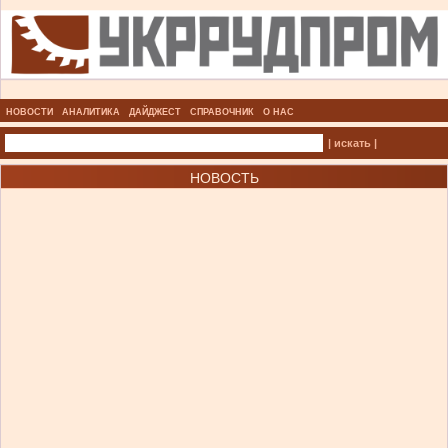
НОВОСТИ
АНАЛИТИКА
ДАЙДЖЕСТ
СПРАВОЧНИК
О НАС
| искать |
НОВОСТЬ