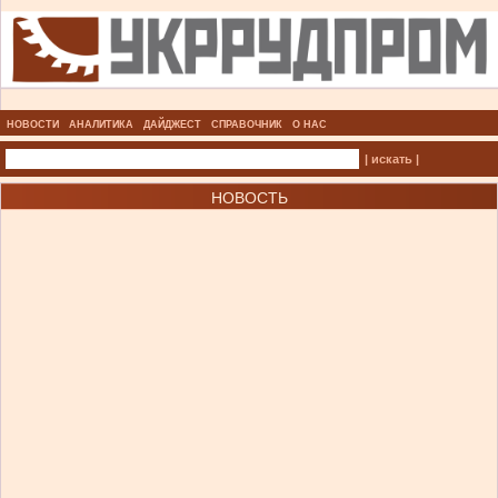
НОВОСТИ
АНАЛИТИКА
ДАЙДЖЕСТ
СПРАВОЧНИК
О НАС
| искать |
НОВОСТЬ