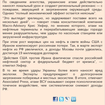
По сведениям агентства, украинские атаки действительно
наносят локальный урон и создают региональный резонанс — с
пожарами, эвакуацией и загрязнением окружающей среды.
Однако “полный экономический эффект остается неясным”.
“Это выглядит зрелищно, но задерживает поставки всего на
несколько дней”, — говорит глава консалтинговой компании
Macro-Advisory Крис Уифер, по мнению которого, атаки на
нефтяные терминалы и перерабатывающие заводы гораздо
менее разрушительны, чем удары по насосным станциям или
загрузочной инфраструктуре.
При этом рост мировых цен на нефть в свете войны США с
Ираном компенсирует россиянам потери. Так, в марте экспорт
нефти из РФ увеличился, а доходы Москвы почти удвоились,
достигнув 19 миллиардов долларов.
“Действия США против Ирана фактически спасли российский
нефтяной сектор и федеральный бюджет от кризиса”, —
отметил Уифер.
В то же время удары Украины более всего наносят вред
экологии. Эксперты предупреждают о долгосрочном
загрязнении побережья и местных экосистем. В итоге, отмечает
Associated Press, атаки ВСУ оказывают скорее психологическое
точечное воздействие, чем систематически снижают доходы
РФ.