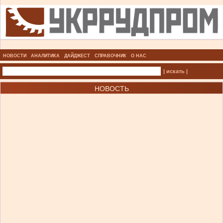
НОВОСТИ
АНАЛИТИКА
ДАЙДЖЕСТ
СПРАВОЧНИК
О НАС
| искать |
НОВОСТЬ