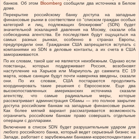
банков. Об этом
Bloomberg
сообщили два источника в Белом
доме.
Перекрытие российскому банку доступа на западные
финансовые рынки в соответствии со “списком граждан особых
категорий и лиц, подлежащих блокировке” (SDN) будет
значительной эскалацией давления на Москву, сказали оба
собеседника агентства. Ее последствия будут ощущаться на
самых разных рынках, особенно в странах Европы,
предупредили они. Гражданам США запрещается вступать с
компаниями из SDN в деловые контакты, а их счета в США
замораживаются.
По их словам, такой шаг не является неизбежным. Однако если
повстанцы, которых поддерживает Россия, возобновят
наступление на Харьков или Мариуполь до саммита ЕС 19
марта, новые санкции будут почти наверняка введены, сказали
они. По их словам, США постараются продолжить
координировать такие решения с Евросоюзом. Еще два
высокопоставленных американских источника сказали
агентству, что самые радикальные меры, которые
рассматривает администрация Обамы — это полное закрытие
доступа российским банкам на западные финансовые рынки.
Как более мягкий вариант рассматривается возможность
ограничить российским банкам право совершать отдельные
операции с долларами.
Включение в список SDN будет разрушительным ударом для
любого российского банка, который ведет серьезный бизнес на
Западе, работает с зарубежными банками-корреспондентами и