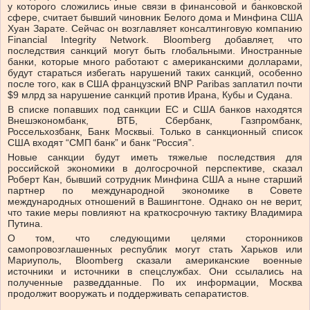
у которого сложились иные связи в финансовой и банковской
сфере, считает бывший чиновник Белого дома и Минфина США
Хуан Зарате. Сейчас он возглавляет консалтинговую компанию
Financial Integrity Network. Bloomberg добавляет, что
последствия санкций могут быть глобальными. Иностранные
банки, которые много работают с американскими долларами,
будут стараться избегать нарушений таких санкций, особенно
после того, как в США французский BNP Paribas заплатил почти
$9 млрд за нарушение санкций против Ирана, Кубы и Судана.
В списке попавших под санкции ЕС и США банков находятся
Внешэкономбанк, ВТБ, Сбербанк, Газпромбанк,
Россельхозбанк, Банк Москвыi. Только в санкционный список
США входят “СМП банк” и банк “Россия”.
Новые санкции будут иметь тяжелые последствия для
российской экономики в долгосрочной перспективе, сказал
Роберт Кан, бывший сотрудник Минфина США а ныне старший
партнер по международной экономике в Совете
международных отношений в Вашингтоне. Однако он не верит,
что такие меры повлияют на краткосрочную тактику Владимира
Путина.
О том, что следующими целями сторонников
самопровозглашенных республик могут стать Харьков или
Мариуполь, Bloomberg сказали американские военные
источники и источники в спецслужбах. Они ссылались на
полученные разведданные. По их информации, Москва
продолжит вооружать и поддерживать сепаратистов.