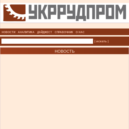
НОВОСТИ
АНАЛИТИКА
ДАЙДЖЕСТ
СПРАВОЧНИК
О НАС
| искать |
НОВОСТЬ