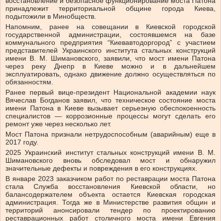
восстановление и безопасное функционирование моста Патона
принадлежит территориальной общине города Киева,
подытожили в Минобществ.
Напомним, ранее на совещании в Киевской городской
государственной администрации, состоявшемся на базе
коммунального предприятия “Киевавтодоргород” с участием
представителей Украинского института стальных конструкций
имени В. М. Шимановского, заявили, что мост имени Патона
через реку Днепр в Киеве можно и в дальнейшем
эксплуатировать, однако движение должно осуществляться по
обязанностям.
Ранее первый вице-президент Национальной академии наук
Вячеслав Богданов заявил, что техническое состояние моста
имени Патона в Киеве вызывает серьезную обеспокоенность
специалистов — коррозионные процессы могут сделать его
ремонт уже через несколько лет.
Мост Патона признали нетрудоспособным (аварийным) еще в
2017 году.
2025 Украинский институт стальных конструкций имени В. М.
Шимановского вновь обследовал мост и обнаружил
значительные дефекты и повреждения в его конструкциях.
В январе 2023 заказчиком работ по реставрации моста Патона
стала Служба восстановления Киевской области, но
балансодержателем объекта остается Киевская городская
администрация. Тогда же в Министерстве развития общин и
территорий анонсировали тендер по проектированию
реставрационных работ столичного моста имени Евгения