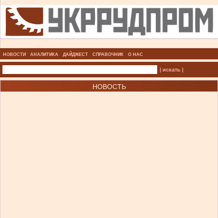
НОВОСТИ
АНАЛИТИКА
ДАЙДЖЕСТ
СПРАВОЧНИК
О НАС
| искать |
НОВОСТЬ