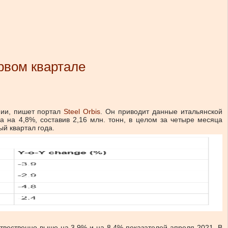
рвом квартале
нии, пишет портал
Steel Orbis
. Он приводит данные итальянской
а на 4,8%, составив 2,16 млн. тонн, в целом за четыре месяца
ый квартал года.
отвественно выше на 3,9% и на 8,4% показателей апреля-2021. В