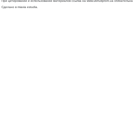
При цитировании и использовании материалов ссылка на
www.ukrrudprom.ua
обязательна.
Сделано в miavia estudia.