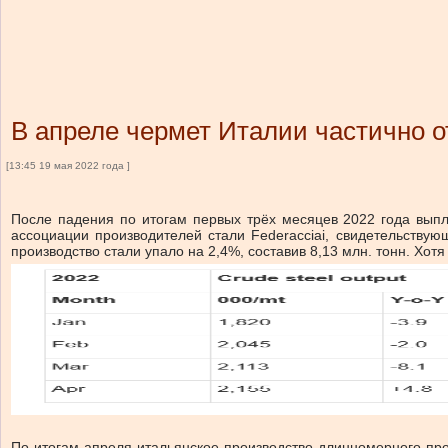
В апреле чермет Италии частично о
[13:45 19 мая 2022 года ]
После падения по итогам первых трёх месяцев 2022 года вып
ассоциации производителей стали Federacciai, свидетельствую
производство стали упало на 2,4%, составив 8,13 млн. тонн. Хо
По итогам апреля итальянское производство длинномерного прок