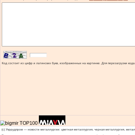
Код состоит из цифр и латинских букв, изображенных на картинке. Для перезагрузки кода
(c) Укррудпром — новости металлургии: цветная металлургия, черная металлургия, мета