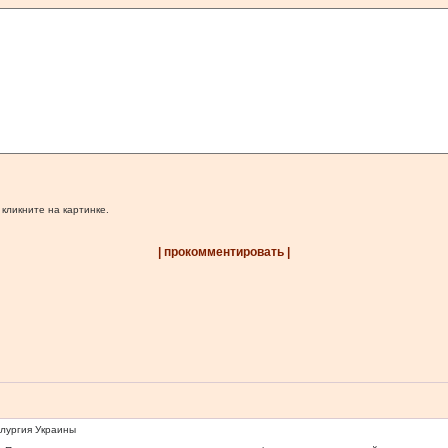
 кликните на картинке.
| прокомментировать |
ллургия Украины