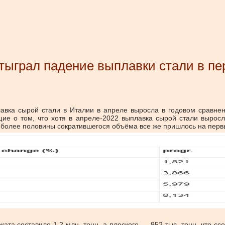
тыграл падение выплавки стали в пе
лавка сырой стали в Италии в апреле выросла в годовом сравне
щие о том, что хотя в апреле-2022 выплавка сырой стали выросл
тя более половины сократившегося объёма все же пришлось на перв
ата составило 1,2 млн. тонн, а плоского — 952 тыс. тонн, что сс