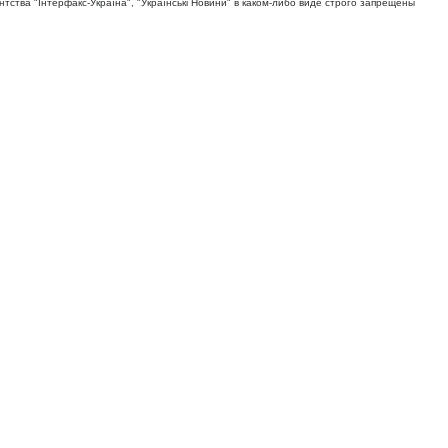
тва "Iнтерфакс-Україна", "Українськi Новини" в каком-либо виде строго запрещены