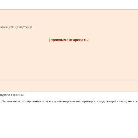
 кликните на картинке.
| прокомментировать |
ллургия Украины
 Перепечатка, копирование или воспроизведение информации, содержащей ссылку на агентс