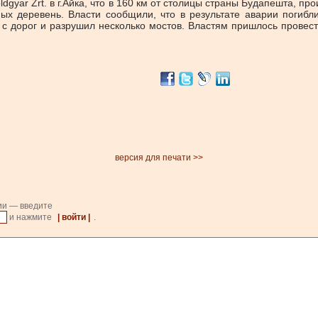
oldgyar Zrt. в г.Aйка, что в 160 км от столицы страны Будапешта, п
ных деревень. Власти сообщили, что в результате аварии погибл
 с дорог и разрушил несколько мостов. Властям пришлось провес
версия для печати >>
ии — введите
и нажмите
| войти |
.