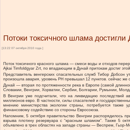
Потоки токсичного шлама достигли
[13:22 07 октября 2010 года ]
Поток токсичного красного шлама — смеси воды и отходов пере
Ajkai Timfoldgyar Zrt, по впадающим в Дунай притокам достиг это
Представитель венгерских спасательных служб Тибор Добсон ут
произошла авария, уровень PH превышал 12 пунктов. сейчас же о
Дунай — вторая по протяженности река в Европе (самой длинной
Словакии, Венгрии, Хорватии, Сербии, Болгарии, Румынии, Молд
В Венгрии уже подсчитали, что на ликвидацию последствий а
миллионов евро. В частности, силы спасателей и государственны
мнению министерства экологии страны, потребуется также уд
финансовому содействию со стороны Евросоюза.
Напомним, 5 октября правительство Венгрии распорядилось пр
взрыва плотину резервуара с “красным шламом”. Также 5 окт
объявлено в трех областях на западе страны — Веспрем, Гьор-Мо