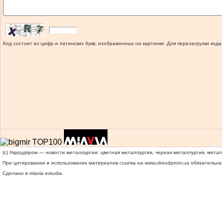
Код состоит из цифр и латинских букв, изображенных на картинке. Для перезагрузки кода
(c) Укррудпром — новости металлургии: цветная металлургия, черная металлургия, мета
При цитировании и использовании материалов ссылка на
www.ukrrudprom.ua
обязательна.
Сделано в miavia estudia.