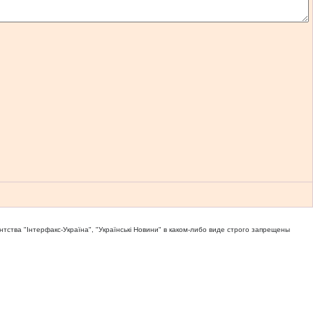
тва "Iнтерфакс-Україна", "Українськi Новини" в каком-либо виде строго запрещены