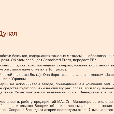
 Дуная
работки бокситов, содержащих тяжелые металлы, — образовавшийс
й реки. Об этом сообщает Associated Press, передает РБК.
очнил, что, согласно последним замерам, уровень кислотности ве
н опустился ниже отметки в 10 пунктов.
 рекой является Волга). Она берет свое начало в немецком Швар
авии и Украины.
варии на алюминиевом заводе, принадлежащем компании MAL Zr
е средства будут брошены на очистку рек, попавших в зону зараж
аление 2-сантиметрового почвенного слоя. Венгерские власти
иостановить работу предприятий MAL Zrt. Министерство экологии
ября правительство Венгрии объявило чрезвычайное положение 
сон-Сопрон и Вас, где от аварии пострадали около 7 тыс. человек.