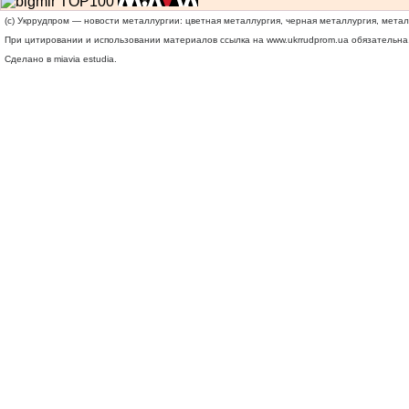
(c) Укррудпром — новости металлургии: цветная металлургия, черная металлургия, мета
При цитировании и использовании материалов ссылка на
www.ukrrudprom.ua
обязательна.
Сделано в miavia estudia.