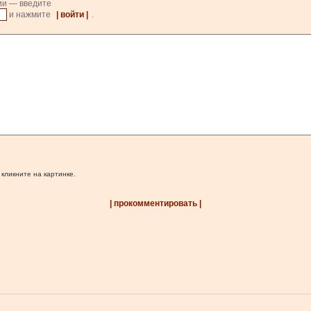
ии — введите
и нажмите
| войти |
.
 кликните на картинке.
| прокомментировать |