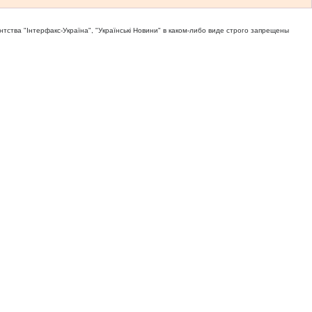
тва "Iнтерфакс-Україна", "Українськi Новини" в каком-либо виде строго запрещены