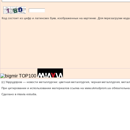
Код состоит из цифр и латинских букв, изображенных на картинке. Для перезагрузки кода
(c) Укррудпром — новости металлургии: цветная металлургия, черная металлургия, мета
При цитировании и использовании материалов ссылка на
www.ukrrudprom.ua
обязательна.
Сделано в miavia estudia.