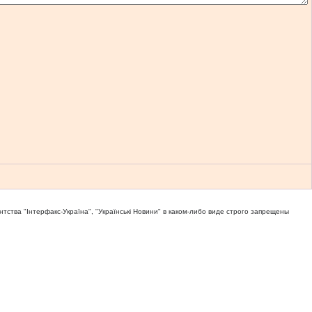
тва "Iнтерфакс-Україна", "Українськi Новини" в каком-либо виде строго запрещены