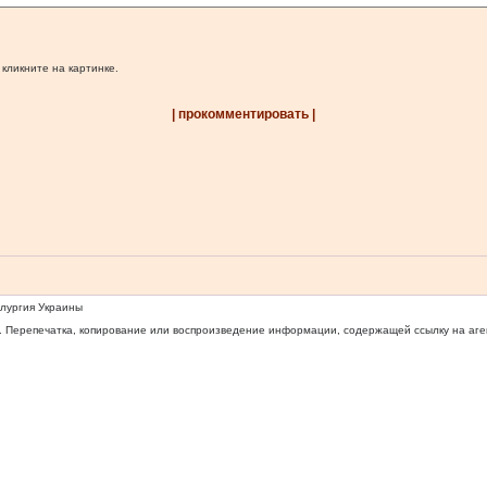
 кликните на картинке.
| прокомментировать |
ллургия Украины
 Перепечатка, копирование или воспроизведение информации, содержащей ссылку на агентс