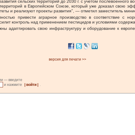
звития сельских территорий до 2030 г. с учетом послевоенного в
ерриторий в Европейском Союзе, который уже доказал свою эффе
еты и реализуют проекты развития”, — отметил заместитель мини
лностью привести аграрное производство в соответствие с но
усилит контроль над применением пестицидов и условиями содерж
жны адаптировать свою инфраструктуру и оборудование к европе
версия для печати >>
ии — введите
и нажмите
| войти |
.