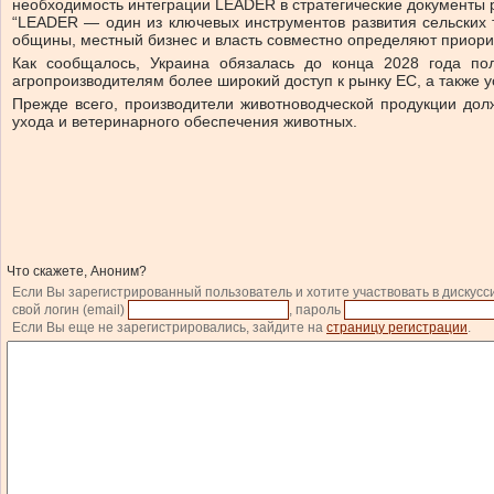
необходимость интеграции LEADER в стратегические документы ра
“LEADER — один из ключевых инструментов развития сельских т
общины, местный бизнес и власть совместно определяют приорит
Как сообщалось, Украина обязалась до конца 2028 года по
агропроизводителям более широкий доступ к рынку ЕС, а также 
Прежде всего, производители животноводческой продукции дол
ухода и ветеринарного обеспечения животных.
Что скажете, Аноним?
Если Вы зарегистрированный пользователь и хотите участвовать в дискусс
свой логин (email)
, пароль
Если Вы еще не зарегистрировались, зайдите на
страницу регистрации
.