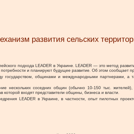
еханизм развития сельских террито
йского подхода LEADER в Украине. LEADER — это метод развития
т потребности и планируют будущее развитие. Об этом сообщает п
у государством, общинами и международными партнерами, а т
ие нескольких соседних общин (обычно 10-150 тыс. жителей), 
ав которой входят представители общины, бизнеса и власти.
едрения LEADER в Украине, в частности, опыт пилотных проек