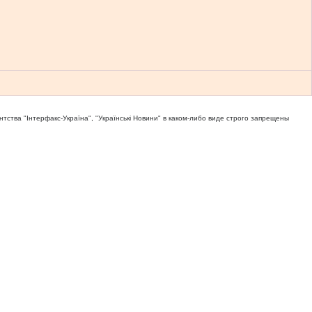
тва "Iнтерфакс-Україна", "Українськi Новини" в каком-либо виде строго запрещены