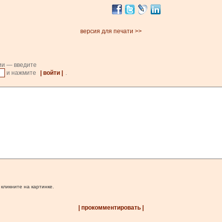
версия для печати >>
ии — введите
и нажмите
| войти |
.
 кликните на картинке.
| прокомментировать |