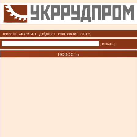
НОВОСТИ
АНАЛИТИКА
ДАЙДЖЕСТ
СПРАВОЧНИК
О НАС
| искать |
НОВОСТЬ