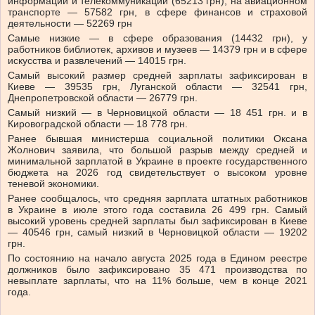
информации и телекоммуникаций (65213 грн), на авиационном
транспорте — 57582 грн, в сфере финансов и страховой
деятельности — 52269 грн
Самые низкие — в сфере образования (14432 грн), у
работников библиотек, архивов и музеев — 14379 грн и в сфере
искусства и развлечений — 14015 грн.
Самый высокий размер средней зарплаты зафиксирован в
Киеве — 39535 грн, Луганской области — 32541 грн,
Днепропетровской области — 26779 грн.
Самый низкий — в Черновицкой области — 18 451 грн. и в
Кировоградской области — 18 778 грн.
Ранее бывшая министерша социальной политики Оксана
Жолнович заявила, что большой разрыв между средней и
минимальной зарплатой в Украине в проекте государственного
бюджета на 2026 год свидетельствует о высоком уровне
теневой экономики.
Ранее сообщалось, что средняя зарплата штатных работников
в Украине в июле этого года составила 26 499 грн. Самый
высокий уровень средней зарплаты был зафиксирован в Киеве
— 40546 грн, самый низкий в Черновицкой области — 19202
грн.
По состоянию на начало августа 2025 года в Едином реестре
должников было зафиксировано 35 471 производства по
невыплате зарплаты, что на 11% больше, чем в конце 2021
года.