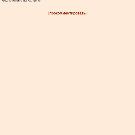
кода кликните на картинке.
| прокомментировать |