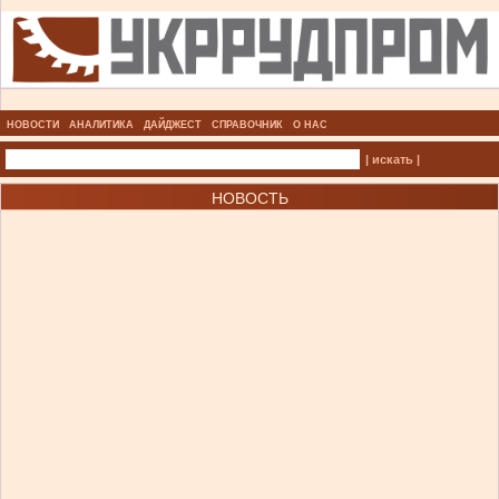
НОВОСТИ
АНАЛИТИКА
ДАЙДЖЕСТ
СПРАВОЧНИК
О НАС
| искать |
НОВОСТЬ