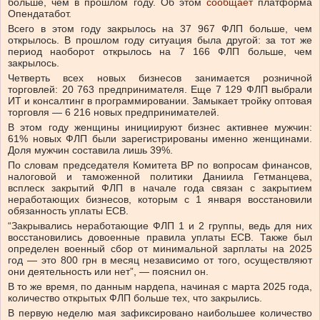
больше, чем в прошлом году.
Об этом
сообщает
платформа
Опендатабот.
Всего в этом году закрылось на 37 967 ФЛП больше, чем
открылось. В прошлом году ситуация была другой: за тот же
период наоборот открылось на 7 166 ФЛП больше, чем
закрылось.
Четверть всех новых бизнесов занимается розничной
торговлей: 20 763 предпринимателя. Еще 7 129 ФЛП выбрали
ИТ и консалтинг в программировании. Замыкает тройку оптовая
торговля — 6 216 новых предпринимателей.
В этом году женщины инициируют бизнес активнее мужчин:
61% новых ФЛП были зарегистрированы именно женщинами.
Доля мужчин составила лишь 39%.
По словам председателя Комитета ВР по вопросам финансов,
налоговой и таможенной политики Даниила Гетманцева,
всплеск закрытий ФЛП в начале года связан с закрытием
неработающих бизнесов, которым с 1 января восстановили
обязанность уплаты ЕСВ.
“Закрывались неработающие ФЛП 1 и 2 группы, ведь для них
восстановились довоенные правила уплаты ЕСВ. Также был
определен военный сбор от минимальной зарплаты на 2025
год — это 800 грн в месяц независимо от того, осуществляют
они деятельность или нет”, — пояснил он.
В то же время, по данным нардепа, начиная с марта 2025 года,
количество открытых ФЛП больше тех, что закрылись.
В первую неделю мая зафиксировано наибольшее количество