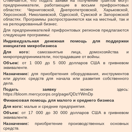
Отмечается, что
подать заявки на получение грантов могут
предприниматели, работающие в восьми прифронтовых
областях: Черниговской, Днепропетровской, Харьковской,
Херсонской, Николаевской, Одесской, Сумской и Запорожской
областях. Программы распространяются как на местный, так и
на релоцированный бизнес.
Для предпринимателей прифронтовых регионов предлагаются
следующие программы:
Индивидуальная денежная помощь для поддержки
инициатив микробизнеса
Для кого:
самозанятые лица, домохозяйства и
микропредприниматели, пострадавшие от войны.
Объем:
от 1 000 до 5 000 долларов США в гривневом
эквиваленте.
Назначение:
для приобретения оборудования, инструментов
или других средств для начала или развития собственного
дела.
Подать заявку
можно здесь:
https://bloom.mercycorps.org/page/QDzYWmDp
Финансовая помощь для малого и среднего бизнеса
Для кого:
малые и средние предприятия.
Объем:
от 17 000 до 30 000 долларов США в гривневом
эквиваленте.
Назначение:
приобретение производственных основных
средств.