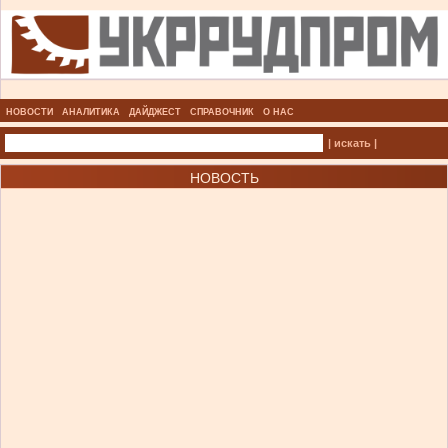
НОВОСТИ
АНАЛИТИКА
ДАЙДЖЕСТ
СПРАВОЧНИК
О НАС
| искать |
НОВОСТЬ