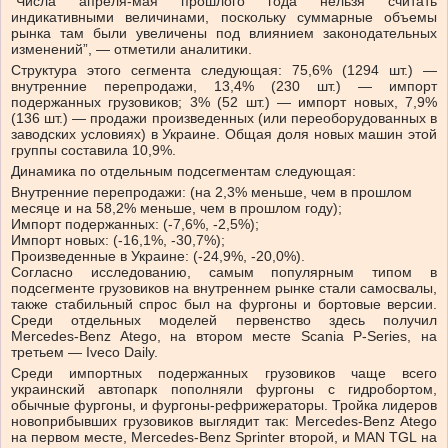
“
Числа апреля-мая прошлого года нельзя считать
индикативными величинами, поскольку суммарные объемы
рынка там были увеличены под влиянием законодательных
изменений”, — отметили аналитики.
Структура
этого сегмента следующая: 75,6% (1294 шт.) —
внутренние перепродажи, 13,4% (230 шт.) — импорт
подержанных грузовиков; 3% (52 шт.) — импорт новых, 7,9%
(136 шт.) — продажи произведенных (или переоборудованных в
заводских условиях) в Украине. Общая доля новых машин этой
группы составила 10,9%.
Динамика по отдельным подсегментам следующая:
Внутренние перепродажи: (на 2,3% меньше, чем в прошлом
месяце и на 58,2% меньше, чем в прошлом году);
Импорт подержанных: (-7,6%, -2,5%);
Импорт новых: (-16,1%, -30,7%);
Произведенные в Украине: (-24,9%, -20,0%).
Согласно исследованию, самым популярным типом в
подсегменте грузовиков на внутреннем рынке стали самосвалы,
также стабильный спрос был на фургоны и бортовые версии.
Среди отдельных моделей первенство здесь получил
Mercedes-Benz Atego, на втором месте Scania P-Series, на
третьем — Iveco Daily.
Среди импортных подержанных грузовиков чаще всего
украинский автопарк пополняли
фургоны с гидробортом,
обычные фургоны, и фургоны-рефрижераторы.
Тройка лидеров
новоприбывших грузовиков выглядит так:
Mercedes-Benz Atego
на первом месте,
Mercedes-Benz Sprinter
второй, и
MAN TGL
на