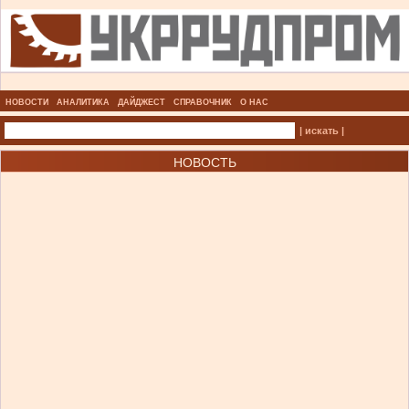
НОВОСТИ
АНАЛИТИКА
ДАЙДЖЕСТ
СПРАВОЧНИК
О НАС
| искать |
НОВОСТЬ