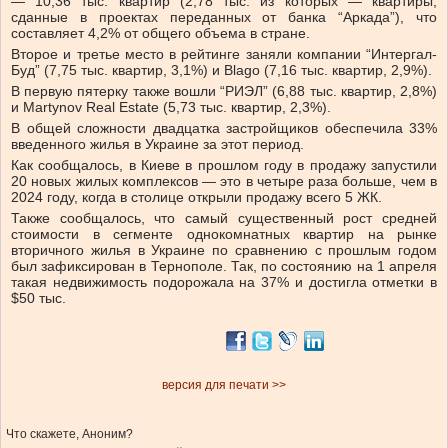
— 10,36 тыс. квартир (2,78 тыс. из которых — квартиры,
сданные в проектах переданных от банка “Аркада”), что
составляет 4,2% от общего объема в стране.
Второе и третье место в рейтинге заняли компании “Интергал-
Буд” (7,75 тыс. квартир, 3,1%) и Blago (7,16 тыс. квартир, 2,9%).
В первую пятерку также вошли “РИЭЛ” (6,88 тыс. квартир, 2,8%)
и Martynov Real Estate (5,73 тыс. квартир, 2,3%).
В общей сложности двадцатка застройщиков обеспечила 33%
введенного жилья в Украине за этот период.
Как сообщалось, в Киеве в прошлом году в продажу запустили
20 новых жилых комплексов — это в четыре раза больше, чем в
2024 году, когда в столице открыли продажу всего 5 ЖК.
Также сообщалось, что самый существенный рост средней
стоимости в сегменте однокомнатных квартир на рынке
вторичного жилья в Украине по сравнению с прошлым годом
был зафиксирован в Тернополе. Так, по состоянию на 1 апреля
такая недвижимость подорожала на 37% и достигла отметки в
$50 тыс.
версия для печати >>
Что скажете, Аноним?