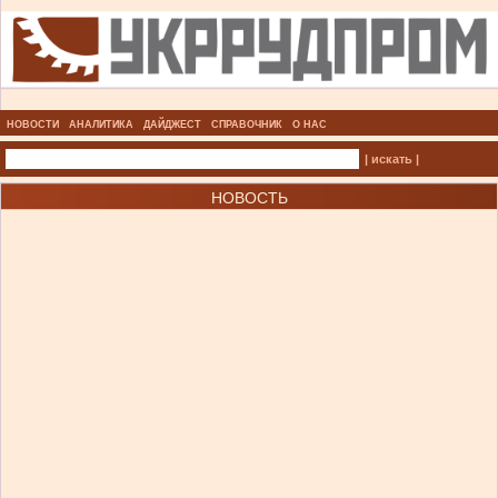
НОВОСТИ
АНАЛИТИКА
ДАЙДЖЕСТ
СПРАВОЧНИК
О НАС
| искать |
НОВОСТЬ